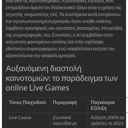
Μια από τις πρωτοποριακές τεχνολογικές εξελίξεις που
επηρεάζουν άμεσα τον διαδικτυακό τζόγο είναι η χρήση της
τεχνητής νοημοσύνης (AI). Τα συστήματα αυτά επιτρέπουν
την προσωποποιημένη εμπειρία, όπου ο κάθε παίκτης
λαμβάνει προσφορές και προτάσεις βασισμένες στα μοτίβα
της συμπεριφοράς του. Επιπλέον, η AI συμβάλλει στην
ανίχνευση φαινομένων απάτης και στην πρόληψη
εθιστικών συμπεριφορών, ενώ παράλληλα ενισχύει την
αξιοπιστία και την ασφαλή εμπειρία.
Αυξανόμενη διαστολή
καινοτομιών: το παράδειγμα των
online Live Games
Τύπος Παιχνιδιού
Περιγραφή
Παγκόσμια
Εξέλιξη
Live Casino
Ζωντανά
Αύξηση 200% σε
παιχνίδια με
χρήστες το 2023