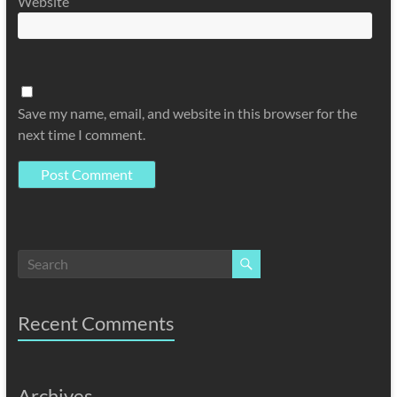
Website
Save my name, email, and website in this browser for the
next time I comment.
Recent Comments
Archives