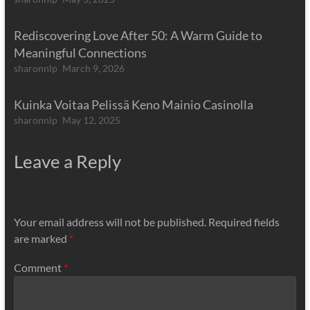
Rediscovering Love After 50: A Warm Guide to
Meaningful Connections
sharonnlp
March 9, 2026
Kuinka Voitaa Pelissä Keno Mainio Casinolla
sharonnlp
May 12, 2025
Leave a Reply
Your email address will not be published.
Required fields
are marked
*
Comment
*