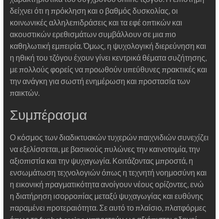
δείχνει ότι η πρόκληση και ο βαθμός δυσκολίας, οι
κοινωνικές αλληλεπιδράσεις και τα εφέ οπτικών και
ακουστικών ερεθισμάτων συμβάλλουν σε μια πιο
καθηλωτική εμπειρία. Όμως, η ψυχολογική διερεύνηση και
η ηθική του τζόγου έχουν γίνει κεντρικά θέματα συζήτησης,
με πολλούς φορείς να προωθούν υπεύθυνες πρακτικές και
την ανάγκη για σωστή ενημέρωση και προστασία των
παικτών.
Συμπέρασμα
Ο κόσμος των διαδικτυακών τυχερών παιχνιδιών συνεχίζει
να εξελίσσεται, με βασικούς πυλώνες την καινοτομία, την
αξιοπιστία και την ψυχαγωγία. Κοιτάζοντας μπροστά, η
ενσωμάτωση τεχνολογιών όπως η τεχνητή νοημοσύνη και
η εικονική πραγματικότητα ανοίγουν νέους ορίζοντες, ενώ
η διατήρηση ισορροπίας μεταξύ ψυχαγωγίας και ευθύνης
παραμένει προτεραιότητα. Σε αυτό το πλαίσιο, πλατφόρμες