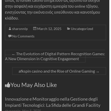
όπως το funbet casino υπηρετούν ως αξιόπιστοι οδηγοί
στην ασφαλή και ευχάριστη εμπειρία του online τζόγου,
ενισχύοντας την εικόνα ενός υπεύθυνου και καινοτόμου
κλάδου.
sharonnlp
March 12, 2025
Uncategorized
No Comments
←
The Evolution of Digital Pattern Recognition Games:
A New Dimension in Cognitive Engagement
afkspin casino and the Rise of Online Gaming
→
You May Also Like
Innovazione e Monitoraggio nella Gestione degli
Impianti Tecnologici: La Sfida delle Grandi Facility
sharonnlp
May 5, 2025