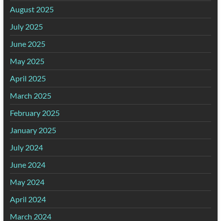
August 2025
July 2025
June 2025
May 2025
April 2025
March 2025
February 2025
January 2025
July 2024
June 2024
May 2024
April 2024
March 2024