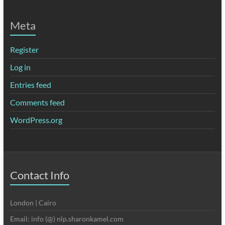
Meta
Register
Log in
Entries feed
Comments feed
WordPress.org
Contact Info
London | Cairo
Email: info (@) nlp.sharonkamel.com