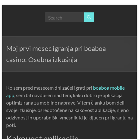
Skip
to
NLP,
content
Hypnotherapy
and
Time
Line
Moj prvi mesec igranja pri boaboa
Therapy
casino: Osebna izkušnja
Techniques
to
effect
immediate
Ko sem pred mesecem dni začel igrati pri
boaboa mobile
change
app
, sem bil navdušen nad tem, kako dobro je aplikacija
optimizirana za mobilne naprave. V tem članku bom delil
svoje izkušnje, osredotočene na kakovost aplikacije, njeno
odzivnost in uporabniški vmesnik, ki je ključen pri igranju na
poti.
Kakovost aplikacije