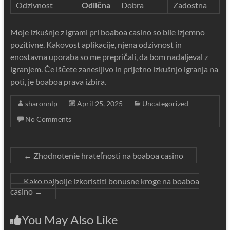
Odzivnost
Odlična
Dobra
Zadostna
Moje izkušnje z igrami pri boaboa casino so bile izjemno
pozitivne. Kakovost aplikacije, njena odzivnost in
enostavna uporaba so me prepričali, da bom nadaljeval z
igranjem. Če iščete zanesljivo in prijetno izkušnjo igranja na
poti, je boaboa prava izbira.
sharonnlp
April 25, 2025
Uncategorized
No Comments
←
Zhodnotenie hrateľnosti na boaboa casino
Kako najbolje izkoristiti bonusne kroge na boaboa
casino
→
You May Also Like