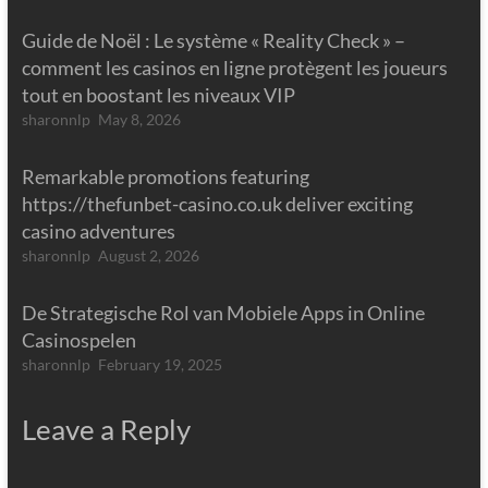
Guide de Noël : Le système « Reality Check » –
comment les casinos en ligne protègent les joueurs
tout en boostant les niveaux VIP
sharonnlp
May 8, 2026
Remarkable promotions featuring
https://thefunbet-casino.co.uk deliver exciting
casino adventures
sharonnlp
August 2, 2026
De Strategische Rol van Mobiele Apps in Online
Casinospelen
sharonnlp
February 19, 2025
Leave a Reply