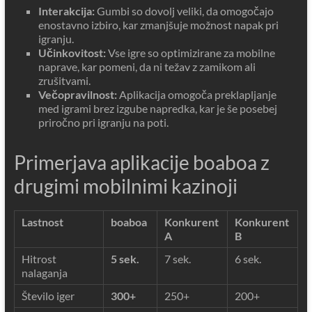
Interakcija:
Gumbi so dovolj veliki, da omogočajo
enostavno izbiro, kar zmanjšuje možnost napak pri
igranju.
Učinkovitost:
Vse igre so optimizirane za mobilne
naprave, kar pomeni, da ni težav z zamikom ali
zrušitvami.
Večopravilnost:
Aplikacija omogoča preklapljanje
med igrami brez izgube napredka, kar je še posebej
priročno pri igranju na poti.
Primerjava aplikacije boaboa z
drugimi mobilnimi kazinoji
Lastnost
boaboa
Konkurent
Konkurent
A
B
Hitrost
5 sek.
7 sek.
6 sek.
nalaganja
Število iger
300+
250+
200+