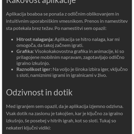
Aplikacija boaboa se ponaša z odličnim oblikovanjem in
intuitivnim uporabniškim vmesnikom. Prenos in namestitev
sta potekala brez težav. Po namestitvi sem opazil:
Hitrost nalaganja:
Aplikacija se hitro nalaga, kar mi
omogoča, da takoj začnem igrati.
Grafika:
Visokokakovostna grafika in animacije, ki so
prilagojene mobilnim napravam, zagotavljajo odlično
igralno izkušnjo.
Raznolikost iger:
Na voljo je široka izbira iger, vključno
s sloti, namiznimi igrami in igralnicami v živo.
Odzivnost in dotik
Med igranjem sem opazil, da je aplikacija izjemno odzivna.
Vsak dotik na zaslonu je takojšen, kar je ključno za igralno
izkušnjo, še posebej v hitrih igrah, kot so sloti. Tukaj so
nekateri ključni vidiki: