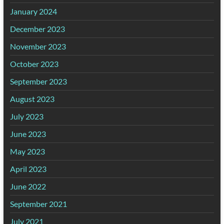
January 2024
December 2023
November 2023
October 2023
September 2023
August 2023
July 2023
June 2023
May 2023
April 2023
June 2022
September 2021
July 2021