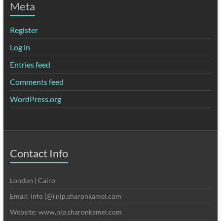
Meta
Register
Log in
Entries feed
Comments feed
WordPress.org
Contact Info
London | Cairo
Email: info (@) nlp.sharonkamel.com
Website: www.nlp.sharonkamel.com