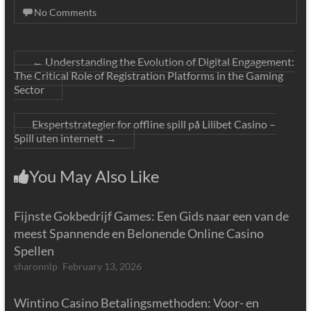
No Comments
←
Understanding the Evolution of Digital Engagement:
The Critical Role of Registration Platforms in the Gaming
Sector
Ekspertstrategier for offline spill på Lilibet Casino –
Spill uten internett
→
You May Also Like
Fijnste Gokbedrijf Games: Een Gids naar een van de
meest Spannende en Belonende Online Casino
Spellen
sharonnlp
February 13, 2026
Wintino Casino Betalingsmethoden: Voor- en