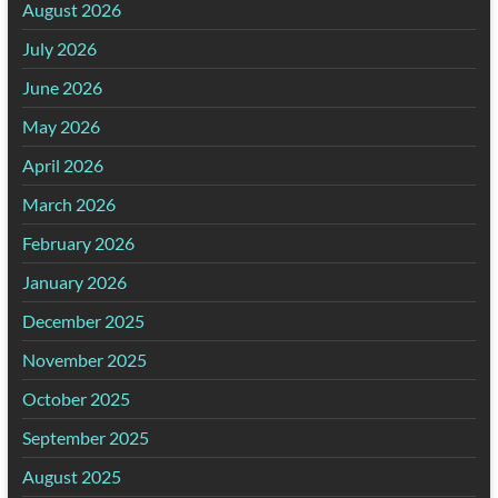
August 2026
July 2026
June 2026
May 2026
April 2026
March 2026
February 2026
January 2026
December 2025
November 2025
October 2025
September 2025
August 2025