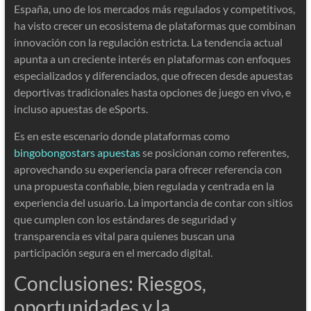
España, uno de los mercados más regulados y competitivos,
ha visto crecer un ecosistema de plataformas que combinan
innovación con la regulación estricta. La tendencia actual
apunta a un creciente interés en plataformas con enfoques
especializados y diferenciados, que ofrecen desde apuestas
deportivas tradicionales hasta opciones de juego en vivo, e
incluso apuestas de eSports.
Es en este escenario donde plataformas como
bingobongostars apuestas
se posicionan como referentes,
aprovechando su experiencia para ofrecer referencia con
una propuesta confiable, bien regulada y centrada en la
experiencia del usuario. La importancia de contar con sitios
que cumplen con los estándares de seguridad y
transparencia es vital para quienes buscan una
participación segura en el mercado digital.
Conclusiones: Riesgos,
oportunidades y la