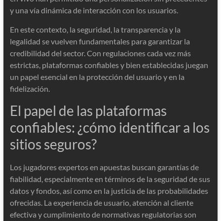
y una vía dinámica de interacción con los usuarios.
En este contexto, la seguridad, la transparencia y la
legalidad se vuelven fundamentales para garantizar la
credibilidad del sector. Con regulaciones cada vez más
estrictas, plataformas confiables y bien establecidas juegan
un papel esencial en la protección del usuario y en la
fidelización.
El papel de las plataformas
confiables: ¿cómo identificar a los
sitios seguros?
Los jugadores expertos en apuestas buscan garantías de
fiabilidad, especialmente en términos de la seguridad de sus
datos y fondos, así como en la justicia de las probabilidades
ofrecidas. La experiencia de usuario, atención al cliente
efectiva y cumplimiento de normativas regulatorias son