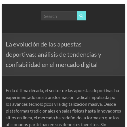
Skip
to
NLP,
content
Hypnotherapy
and
Time
Line
La evolución de las apuestas
Therapy
deportivas: análisis de tendencias y
Techniques
to
confiabilidad en el mercado digital
effect
immediate
change
En la última década, el sector de las apuestas deportivas ha
experimentado una transformación radical impulsada por
los avances tecnológicos y la digitalización masiva. Desde
plataformas tradicionales en salas físicas hasta innovadores
sitios en línea, el mercado ha redefinido la forma en que los
aficionados participan en sus deportes favoritos. Sin