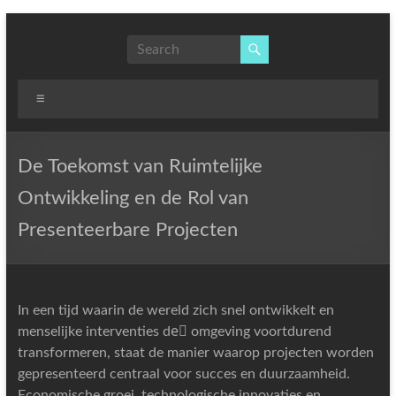
Skip
to
NLP,
content
Hypnotherapy
and
Menu
Time
Line
Therapy
De Toekomst van Ruimtelijke
Techniques
Ontwikkeling en de Rol van
to
effect
Presenteerbare Projecten
immediate
change
In een tijd waarin de wereld zich snel ontwikkelt en
menselijke interventies deِ omgeving voortdurend
transformeren, staat de manier waarop projecten worden
gepresenteerd centraal voor succes en duurzaamheid.
Economische groei, technologische innovaties en