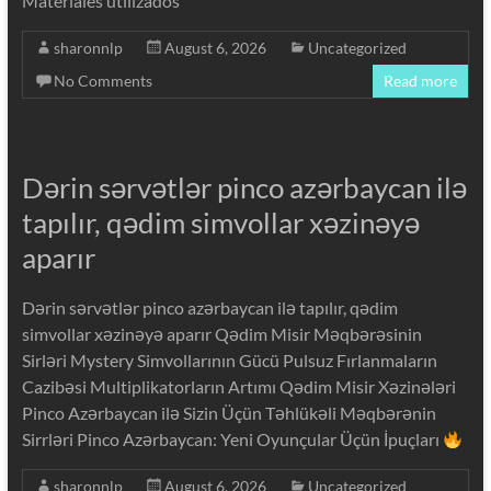
Materiales utilizados
sharonnlp
August 6, 2026
Uncategorized
No Comments
Read more
Dərin sərvətlər pinco azərbaycan ilə
tapılır, qədim simvollar xəzinəyə
aparır
Dərin sərvətlər pinco azərbaycan ilə tapılır, qədim
simvollar xəzinəyə aparır Qədim Misir Məqbərəsinin
Sirləri Mystery Simvollarının Gücü Pulsuz Fırlanmaların
Cazibəsi Multiplikatorların Artımı Qədim Misir Xəzinələri
Pinco Azərbaycan ilə Sizin Üçün Təhlükəli Məqbərənin
Sirrləri Pinco Azərbaycan: Yeni Oyunçular Üçün İpuçları
sharonnlp
August 6, 2026
Uncategorized