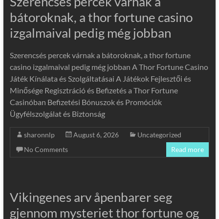
Szerencsés percek várnak a
bátoroknak, a thor fortune casino
izgalmaival pedig még jobban
Szerencsés percek várnak a bátoroknak, a thor fortune
casino izgalmaival pedig még jobban A Thor Fortune Casino
Játék Kínálata és Szolgáltatásai A Játékok Fejlesztői és
Minősége Regisztráció és Befizetés a Thor Fortune
Casinóban Befizetési Bónuszok és Promóciók
Ügyfélszolgálat és Biztonság
sharonnlp
August 6, 2026
Uncategorized
No Comments
Read more
Vikingenes arv åpenbarer seg
gjennom mysteriet thor fortune og