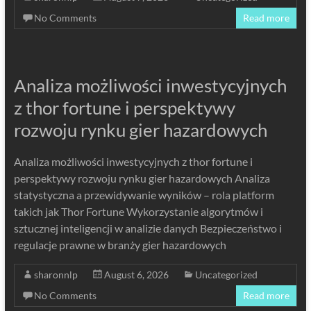
No Comments
Read more
Analiza możliwości inwestycyjnych
z thor fortune i perspektywy
rozwoju rynku gier hazardowych
Analiza możliwości inwestycyjnych z thor fortune i
perspektywy rozwoju rynku gier hazardowych Analiza
statystyczna a przewidywanie wyników – rola platform
takich jak Thor Fortune Wykorzystanie algorytmów i
sztucznej inteligencji w analizie danych Bezpieczeństwo i
regulacje prawne w branży gier hazardowych
sharonnlp
August 6, 2026
Uncategorized
No Comments
Read more