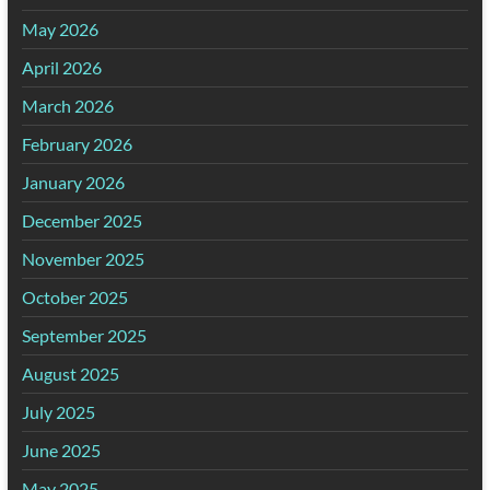
May 2026
April 2026
March 2026
February 2026
January 2026
December 2025
November 2025
October 2025
September 2025
August 2025
July 2025
June 2025
May 2025