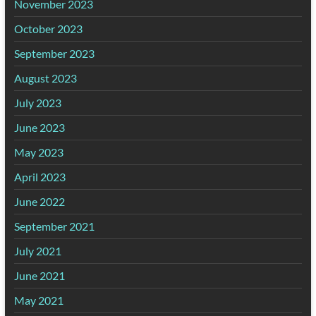
November 2023
October 2023
September 2023
August 2023
July 2023
June 2023
May 2023
April 2023
June 2022
September 2021
July 2021
June 2021
May 2021