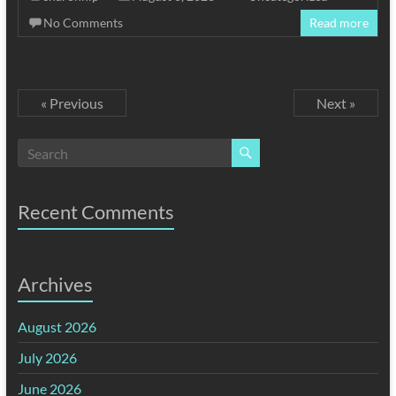
No Comments
Read more
« Previous
Next »
Recent Comments
Archives
August 2026
July 2026
June 2026