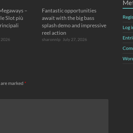
Me
 Megaways –
Fantastic opportunities
Regi
le Slot più
await with the big bass
rincipali
splash demo and impressive
Log i
reel action
Entri
, 2026
sharonnlp
July 27, 2026
Comm
Word
s are marked
*