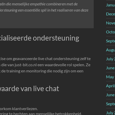
ieën die menselijke empathie combineren met de
Janu
rsteuning een essentiële spil in het realiseren van deze
Dece
Nove
Octo
ialiseerde ondersteuning
Sept
Augu
tise om geavanceerde live chat ondersteuning zelf te
July
 die van just-bit.co.nl een waardevolle rol spelen. Ze
June
k de training en monitoring die nodig zijn om een
May 
Apri
aarde van live chat
June
Sept
orkom klantverliezen.
July
ering te hechten aan menselijke betrokkenheid,