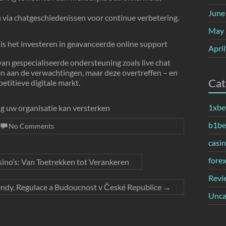
June
 via chatgeschiedenissen voor continue verbetering.
May 
 is het investeren in geavanceerde online support
Apri
van gespecialiseerde ondersteuning zoals live chat
en aan de verwachtingen, maar deze overtreffen – en
Cat
titieve digitale markt.
1xbe
g uw organisatie kan versterken
b1bet
No Comments
casi
fore
ino’s: Van Toetrekken tot Verankeren
Revi
rendy, Regulace a Budoucnost v České Republice
→
Unca