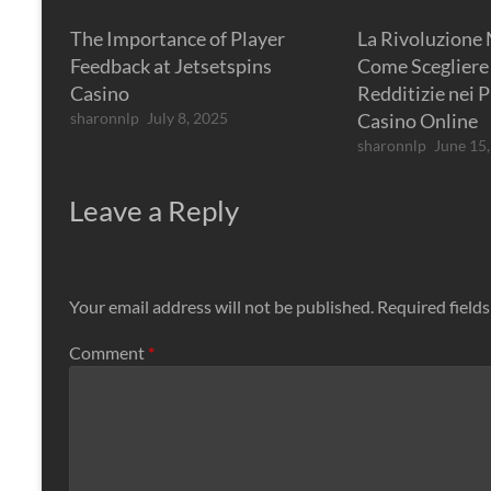
The Importance of Player
La Rivoluzione
Feedback at Jetsetspins
Come Scegliere 
Casino
Redditizie nei P
sharonnlp
July 8, 2025
Casino Online
sharonnlp
June 15
Leave a Reply
Your email address will not be published.
Required field
Comment
*