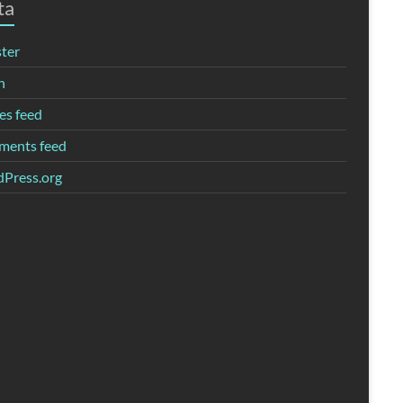
ta
ster
n
es feed
ents feed
Press.org