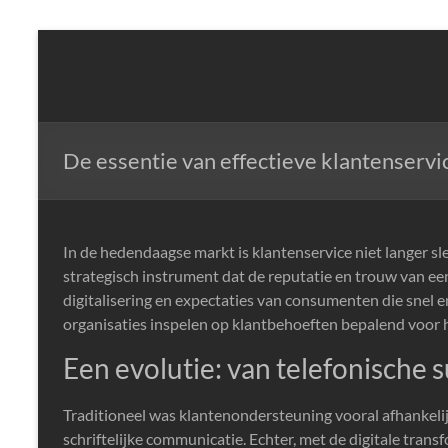
Skip
to
NLP,
content
Hypnotherapy
and
Time
De essentie van effectieve klantenservice
Line
Therapy
Techniques
to
In de hedendaagse markt is klantenservice niet langer sl
effect
strategisch instrument dat de reputatie en trouw van 
immediate
digitalisering en expectaties van consumenten die snel en
change
organisaties inspelen op klantbehoeften bepalend voor 
Een evolutie: van telefonische s
Traditioneel was klantenondersteuning vooral afhankelijk
schriftelijke communicatie. Echter, met de digitale transf