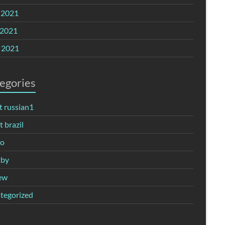
 2021
2021
l 2021
egories
t russian1
 brazil
no
xby
ew
tegorized