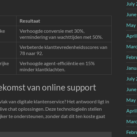
July
June
Resultaat
May 
jke
Verhoogde conversie met 30%,
Apri
vermindering van wachttijden met 50%.
Marc
Verbeterde klanttevredenheidsscores van
78 naar 92.
Febr
rijke
Verhoogde agent-efficiëntie en 15%
Janu
minder klantklachten.
July
ekomst van online support
June
May 
k van digitale klantenservice? Het antwoord ligt in
live chat oplossingen. Deze technologieën stellen
Apri
jker te ondersteunen, zonder dat dit ten koste gaat
Marc
Febr