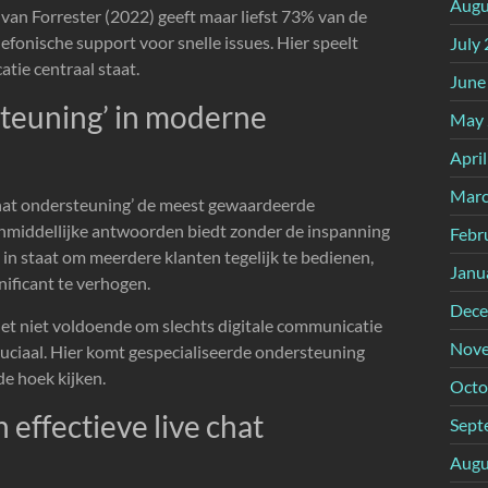
Augu
van Forrester (2022) geeft maar liefst 73% van de
fonische support voor snelle issues. Hier speelt
July
tie centraal staat.
June
steuning’ in moderne
May 
Apri
Marc
chat ondersteuning’ de meest gewaardeerde
nmiddellijke antwoorden biedt zonder de inspanning
Febr
n in staat om meerdere klanten tegelijk te bedienen,
Janu
nificant te verhogen.
Dece
 het niet voldoende om slechts digitale communicatie
Nove
cruciaal. Hier komt gespecialiseerde ondersteuning
e hoek kijken.
Octo
 effectieve live chat
Sept
Augu