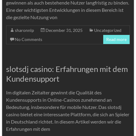
gewinnen als auch bestehende Nutzer langfristig zu binden.
Eine der wichtigsten Entwicklungen in diesem Bereich ist
die gezielte Nutzung von
sharonnlp
December 31, 2025
Uncategorized
No Comments
Read more
slotsdj casino: Erfahrungen mit dem
Kundensupport
Im digitalen Zeitalter gewinnt die Qualität des
Kundensupports in Online-Casinos zunehmend an
Bedeutung, insbesondere für mobile Nutzer. Das slotsdj
casino bietet eine interessante Plattform, die sich an Spieler
in Deutschland richtet. In diesem Artikel werden wir die
Erfahrungen mit dem