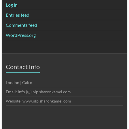
Log in
Entries feed
Comments feed
WordPress.org
Contact Info
London | Cairo
Email: info (@) nlp.sharonkamel.com
Website: www.nlp.sharonkamel.com