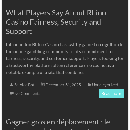
What Players Say About Rhino
Casino Fairness, Security and
Support
Introduction Rhino Casino has swiftly gained recognition in
the online gambling community for its commitment to
fairness, security, and customer support. Players looking for
a trustworthy platform often reference rino casino as a
notable example of a site that combines
Service Bot
December 31, 2025
Uncategorized
No Comments
Read more
Gagner gros en déplacement : le