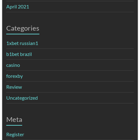
April 2021
Categories
1xbet russian1
b1bet brazil
casino
forexby
Review
Uncategorized
Meta
Register