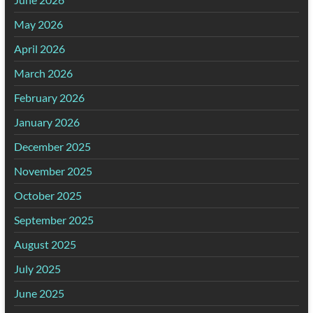
May 2026
April 2026
March 2026
February 2026
January 2026
December 2025
November 2025
October 2025
September 2025
August 2025
July 2025
June 2025