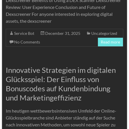
Dexscreener Benefits of Using a DEX Scanner Dexscreener
Review: User Experience Conclusion and Future of
Dexscreener For anyone interested in exploring digital
assets, the dexscreener
Service Bot
December 31, 2025
Uncategorized
No Comments
Read more
Innovative Strategien im digitalen
Glücksspiel: Der Einfluss von
Bonuscodes auf Kundenbindung
und Marketingeffizienz
Im heutigen wettbewerbsintensiven Umfeld der Online-
Glücksspielbranche sind Anbieter ständig auf der Suche
nach innovativen Methoden, um sowohl neue Spieler zu