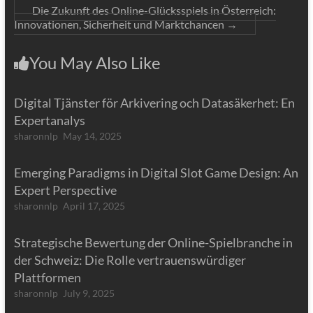
Die Zukunft des Online-Glücksspiels in Österreich:
Innovationen, Sicherheit und Marktchancen
→
You May Also Like
Digital Tjänster för Arkivering och Datasäkerhet: En
Expertanalys
sharonnlp
May 14, 2025
Emerging Paradigms in Digital Slot Game Design: An
Expert Perspective
sharonnlp
April 17, 2025
Strategische Bewertung der Online-Spielbranche in
der Schweiz: Die Rolle vertrauenswürdiger
Plattformen
sharonnlp
July 9, 2025