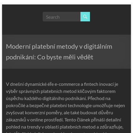
Skip
to
NLP,
content
Hypnotherapy
and
Time
Line
Moderní platební metody v digitálním
Therapy
podnikání: Co byste měli vědět
Techniques
to
effect
immediate
V dnešní dynamické éře e-commerce a fintech inovací je
change
výběr správných platebních metod klíčovým faktorem
úspěchu každého digitálního podnikání. Přechod na
pokročilé a bezpečné platební technologie umožňuje nejen
zvyšovat konverzní poměry, ale také budovat důvěru
zákazníků v online prostředí. Tento článek přináší detailní
pohled na trendy v oblasti platebních metod a zdůrazňuje,