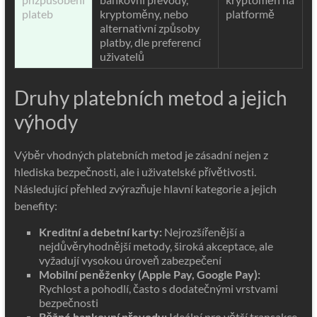
plateb
kryptoměny, nebo
platformě
alternativní způsoby
platby, dle preferencí
uživatelů
Druhy platebních metod a jejich
výhody
Výběr vhodných platebních metod je zásadní nejen z
hlediska bezpečnosti, ale i uživatelské přívětivosti.
Následující přehled zvýrazňuje hlavní kategorie a jejich
benefity:
Kreditní a debetní karty:
Nejrozšířenější a
nejdůvěryhodnější metody, široká akceptace, ale
vyžadují vysokou úroveň zabezpečení
Mobilní peněženky (Apple Pay, Google Pay):
Rychlost a pohodlí, často s dodatečnými vrstvami
bezpečnosti
Běžné bankovní převody:
Ideální pro větší transakce,