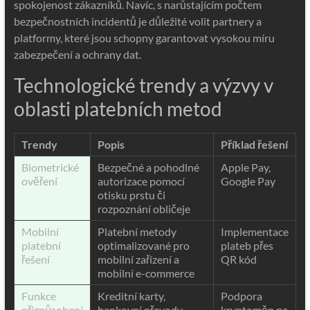
spokojenost zákazníků. Navíc, s narůstajícím počtem
bezpečnostních incidentů je důležité volit partnery a
platformy, které jsou schopny garantovat vysokou míru
zabezpečení a ochrany dat.
Technologické trendy a výzvy v
oblasti platebních metod
Trendy
Popis
Příklad řešení
Biometrické
Bezpečné a pohodlné
Apple Pay,
ověření
autorizace pomocí
Google Pay
otisku prstu či
rozpoznání obličeje
Mobilní
Platební metody
Implementace
platební
optimalizované pro
plateb přes
řešení
mobilní zařízení a
QR kód
mobilní e-commerce
Funkce
Kreditní karty,
Podpora
přizpůsobení
bankovní převody,
kryptoměn na