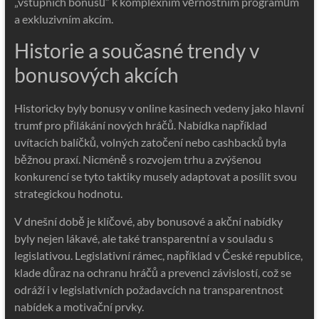
„vstupních bonusů“ k komplexním věrnostním programům
a exkluzivním akcím.
Historie a současné trendy v
bonusových akcích
Historicky byly bonusy v online kasinech vedeny jako hlavní
trumf pro přilákání nových hráčů. Nabídka například
uvítacích balíčků, volných zatočení nebo cashbacků byla
běžnou praxí. Nicméně s rozvojem trhu a zvýšenou
konkurencí se tyto taktiky musely adaptovat a posílit svou
strategickou hodnotu.
V dnešní době je klíčové, aby bonusové a akční nabídky
byly nejen lákavé, ale také transparentní a v souladu s
legislativou. Legislativní rámec, například v České republice,
klade důraz na ochranu hráčů a prevenci závislostí, což se
odráží i v legislativních požadavcích na transparentnost
nabídek a motivační prvky.