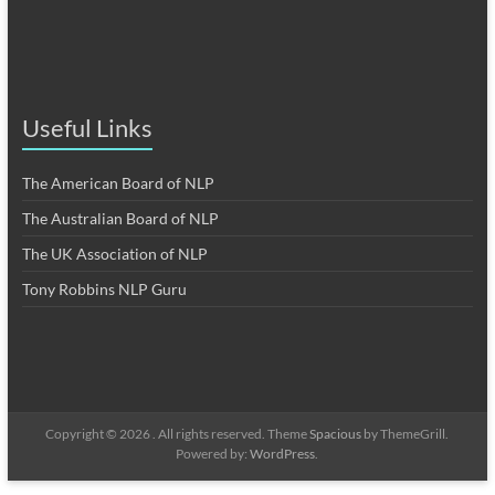
Useful Links
The American Board of NLP
The Australian Board of NLP
The UK Association of NLP
Tony Robbins NLP Guru
Copyright © 2026
. All rights reserved. Theme
Spacious
by ThemeGrill.
Powered by:
WordPress
.