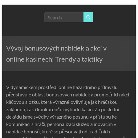
Skip
to
NLP,
content
Hypnotherapy
and
Time
Line
Vývoj bonusových nabídek a akcí v
Therapy
online kasinech: Trendy a taktiky
Techniques
to
effect
immediate
V dynamickém prostředí online hazardního průmyslu
change
představuje oblast bonusových nabídek a promočních akcí
klíčovou složku, která výrazně ovlivňuje jak hráčskou
základnu, tak i konkurenční výhodu kasin. Za poslední
dekádu jsme svědky výrazného posunu v přístupu ke
komunikaci s hráči, personalizaci služeb a inovacím v
nabídce bonusů, které se přesouvají od tradičních