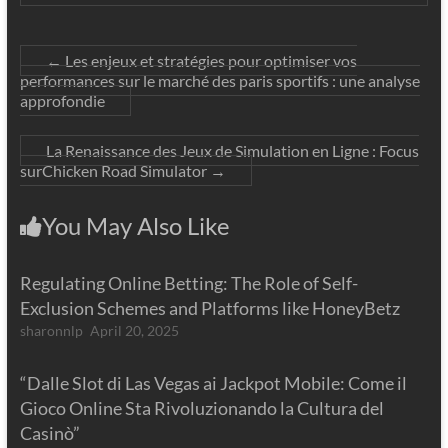
←
Les enjeux et stratégies pour optimiser vos
performances sur le marché des paris sportifs : une analyse
approfondie
La Renaissance des Jeux de Simulation en Ligne : Focus
surChicken Road Simulator
→
You May Also Like
Regulating Online Betting: The Role of Self-
Exclusion Schemes and Platforms like HoneyBetz
sharonnlp
April 20, 2025
“Dalle Slot di Las Vegas ai Jackpot Mobile: Come il
Gioco Online Sta Rivoluzionando la Cultura del
Casinò”