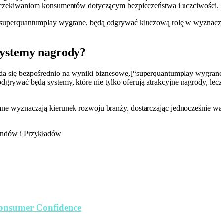
 oczekiwaniom konsumentów dotyczącym bezpieczeństwa i uczciwości.
jak superquantumplay wygrane, będą odgrywać kluczową rolę w wyznacz
systemy nagrody?
łada się bezpośrednio na wyniki biznesowe,[“superquantumplay wygrane
odgrywać będą systemy, które nie tylko oferują atrakcyjne nagrody, lec
rane wyznaczają kierunek rozwoju branży, dostarczając jednocześnie
endów i Przykładów
Consumer Confidence