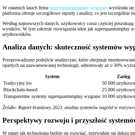
W ostatnich latach firma
superquantumplay wygrane
wyróżniła się
platforma oferuje szczegółowe raporty i analizy, co jest szczególnie 
Według najnowszych danych, użytkownicy coraz częściej poszukują 
wyników. W tym zakresie rozwiązania takie jak superquantumplay wyg
użytkowników.
Analiza danych: skuteczność systemów wy
Przeprowadzono podejście analityczne, które obejmuje monitorowanie
opartych na zaawansowanej technologii, odnotowały aż o 30% wyż
System
Zasięg
Tradycyjny los
50 000 użytkow
Blockchain-based
25 000 użytkow
Transparentne systemy superquantumplay wygrane
10 000 użytkow
Źródło: Raport branżowy 2023, analiza systemów nagród w rozrywce
Perspektywy rozwoju i przyszłość system
W miarę jak technologia będzie się rozwijać, przewiduje się dalszą 