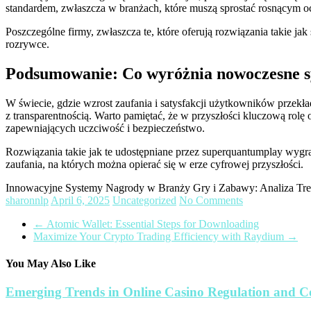
standardem, zwłaszcza w branżach, które muszą sprostać rosnącym
Poszczególne firmy, zwłaszcza te, które oferują rozwiązania takie 
rozrywce.
Podsumowanie: Co wyróżnia nowoczesne 
W świecie, gdzie wzrost zaufania i satysfakcji użytkowników przek
z transparentnością. Warto pamiętać, że w przyszłości kluczową rolę 
zapewniających uczciwość i bezpieczeństwo.
Rozwiązania takie jak te udostępniane przez superquantumplay wyg
zaufania, na których można opierać się w erze cyfrowej przyszłości.
Innowacyjne Systemy Nagrody w Branży Gry i Zabawy: Analiza Tr
sharonnlp
April 6, 2025
Uncategorized
No Comments
←
Atomic Wallet: Essential Steps for Downloading
Maximize Your Crypto Trading Efficiency with Raydium
→
You May Also Like
Emerging Trends in Online Casino Regulation and 