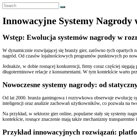
Skip
to
NLP,
content
Hypnotherapy
Menu
Innowacyjne Systemy Nagrody 
and
Time
Line
Wstęp: Ewolucja systemów nagrody w roz
Therapy
Techniques
to
W dynamicznie rozwijającej się branży gier, zarówno tych opartych
effect
nagród. Od czasów lojalnościowych programów punktowych po nowocz
immediate
change
Jednakże, w dobie rosnącej konkurencji, firmy coraz częściej sięgaj
długoterminowe relacje z konsumentami. W tym kontekście warto prz
Nowoczesne systemy nagrody: od statyczn
Od lat 2000. branża gamingowa i rozrywkowa obserwuje ewolucję sys
inteligencji oraz analizie zachowań użytkowników, co pozwala na tw
Na przykład, w sektorze gier online, popularne stały się systemy na
kontekście, rosnące znaczenie mają także mechanizmy transparentne 
Przykład innowacyjnych rozwiązań: platf