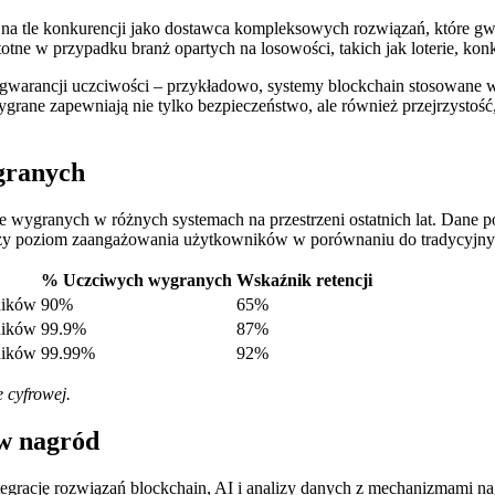
 na tle konkurencji jako dostawca kompleksowych rozwiązań, które gw
istotne w przypadku branż opartych na losowości, takich jak loterie, ko
gwarancji uczciwości – przykładowo, systemy blockchain stosowane w
rane zapewniają nie tylko bezpieczeństwo, ale również przejrzystość,
granych
 wygranych w różnych systemach na przestrzeni ostatnich lat. Dane pok
szy poziom zaangażowania użytkowników w porównaniu do tradycyjny
% Uczciwych wygranych
Wskaźnik retencji
ników
90%
65%
ników
99.9%
87%
ników
99.99%
92%
 cyfrowej.
ów nagród
integrację rozwiązań blockchain, AI i analizy danych z mechanizmami na