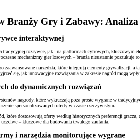
w Branży Gry i Zabawy: Analiza
rywce interaktywnej
 na tradycyjnej rozrywce, jak i na platformach cyfrowych, kluczowym
esne mechanizmy gier losowych – branża nieustannie poszukuje rozwi
ą po zaawansowane narzędzia, które integrują elementy grywalizacji, a
yjrzeć się, jak innowacyjne rozwiązania w zakresie nagród mogą wpł
ych do dynamicznych rozwiązań
temów nagrody, które wykraczają poza proste wygrane w tradycyjnych
orzenie spersonalizowanych oferty w czasie rzeczywistym.
gród, które dostosowują oferty według historycznych preferencji gracz
i uczciwe – kluczowe dla budowania trwałego zaufania.
ormy i narzędzia monitorujące wygrane