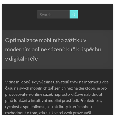
Skip
to
NLP,
content
Hypnotherapy
and
Time
Line
Optimalizace mobilního zážitku v
Therapy
moderním online sázení: klíč k úspěchu
Techniques
to
v digitální éře
effect
immediate
change
V dnešní době, kdy většina uživatelů tráví na internetu více
času na svých mobilních zařízeních než na desktopu, je pro
provozovatele online sázek naprosto klíčové nabídnout
plně funkční a intuitivní mobilní prostředí. Přehlednost,
rychlost a spolehlivost jsou atributy, které mohou
rozhodnout o tom, zda si uživatel zvolí právě vaši