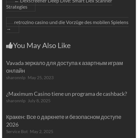
←
Dexscreener Deep Dive: Smart Dex Scanner
Strategies
retrozino casino und die Vorzüge des mobilen Spielens
→
You May Also Like
Vavada зеркало для доступа к азартным играм
онлайн
sharonnlp
May 25, 2023
¿Maximum Casino tiene un programa de cashback?
sharonnlp
July 8, 2025
Кракен: Все о даркнете и безопасном доступе
2026
Service Bot
May 2, 2025