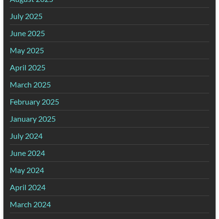
July 2025
June 2025
May 2025
April 2025
March 2025
February 2025
January 2025
July 2024
June 2024
May 2024
April 2024
March 2024