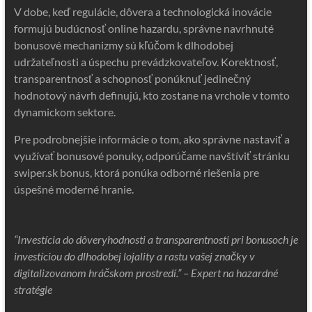
V dobe, keď regulácie, dôvera a technologická inovácie
formujú budúcnosť online hazardu, správne navrhnuté
bonusové mechanizmy sú kľúčom k dlhodobej
udržateľnosti a úspechu prevádzkovateľov. Korektnosť,
transparentnosť a schopnosť ponúknuť jedinečný
hodnotový návrh definujú, kto zostane na vrchole v tomto
dynamickom sektore.
Pre podrobnejšie informácie o tom, ako správne nastaviť a
využívať bonusové ponuky, odporúčame navštíviť stránku
swiper.sk bonus, ktorá ponúka odborné riešenia pre
úspešné moderné hranie.
“Investícia do dôveryhodnosti a transparentnosti pri bonusoch je
investíciou do dlhodobej lojality a rastu vašej značky v
digitalizovanom hráčskom prostredí.” – Expert na hazardné
stratégie