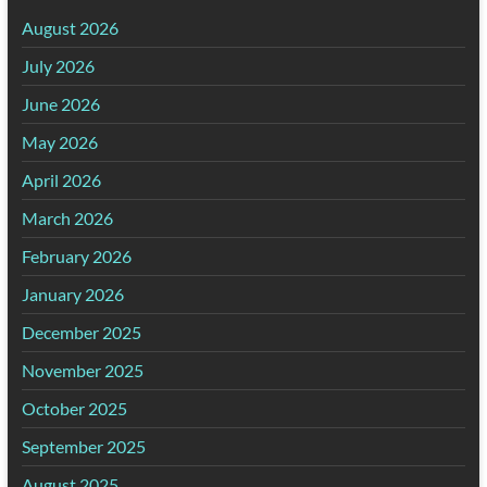
August 2026
July 2026
June 2026
May 2026
April 2026
March 2026
February 2026
January 2026
December 2025
November 2025
October 2025
September 2025
August 2025