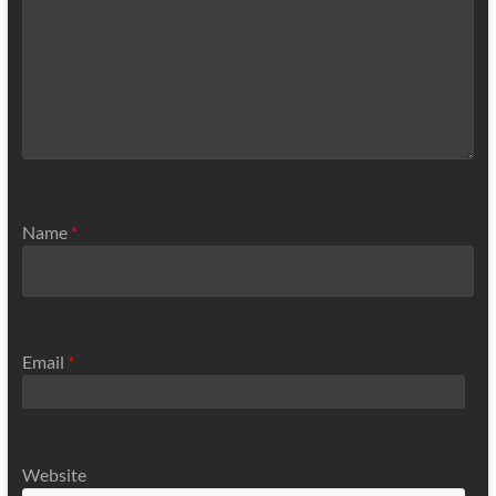
Name
*
Email
*
Website