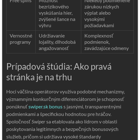
Free spins
Možnosť
Niekedy podmienené
bezrizikového
zárukou nízkych
vyskúšania hier,
výplat alebo
zvýšené šance na
vysokými
výhru
požiadavkami
Vernostné
Udržiavanie
Komplexnosť
programy
lojality, dlhodobá
podmienok,
angažovanosť
zavádzajúce odmeny
Prípadová štúdia: Ako pravá
stránka je na trhu
Hoci väčšina operátorov využíva podobné mechanizmy,
významným konkurčným diferenciátorom je schopnosť
ponúknuť
swiper.sk bonus
s jasnými, transparentnými
podmienkami a špecifickou hodnotou pre hráčov.
Spoločnosť
Swiper
sa etablovala ako lídrom v oblasti
poskytovania legitímnych a bezpečných bonusových
služieb, pričom si udržiava vysoké štandardy