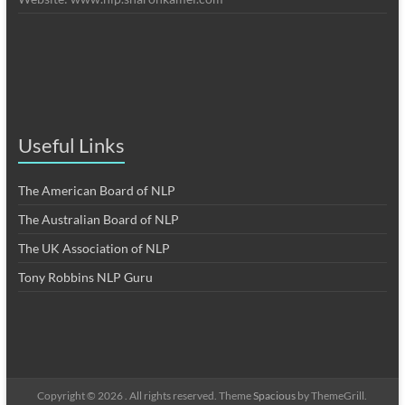
Useful Links
The American Board of NLP
The Australian Board of NLP
The UK Association of NLP
Tony Robbins NLP Guru
Copyright © 2026
. All rights reserved. Theme
Spacious
by ThemeGrill.