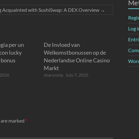
Me
g Acquainted with SushiSwap: A DEX Overview
→
Regi
Log i
Entri
egia per un
De Invloed van
Comm
 con lucky
Welkomstbonussen op de
e bonus
Nederlandse Online Casino
Word
Markt
 2026
sharonnlp
July 7, 2025
s are marked
*