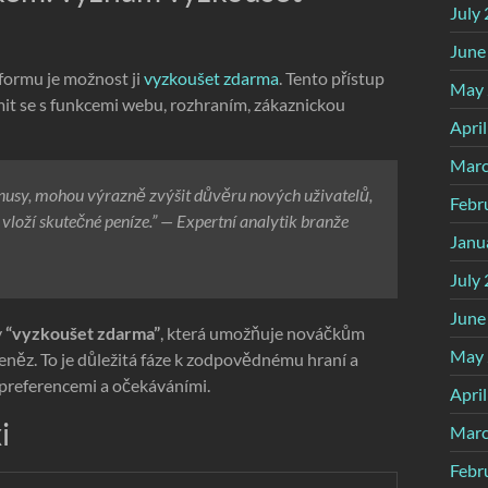
July
June
tformu je možnost ji
vyzkoušet zdarma
. Tento přístup
May 
it se s funkcemi webu, rozhraním, zákaznickou
Apri
Marc
onusy, mohou výrazně zvýšit důvěru nových uživatelů,
Febr
ž vloží skutečné peníze.” — Expertní analytik branže
Janu
July
June
y
“vyzkoušet zdarma”
, která umožňuje nováčkům
May 
 peněz. To je důležitá fáze k zodpovědnému hraní a
 preferencemi a očekáváními.
Apri
i
Marc
Febr