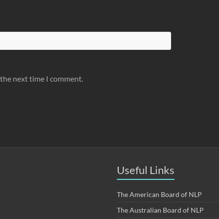
 the next time I comment.
Useful Links
The American Board of NLP
The Australian Board of NLP