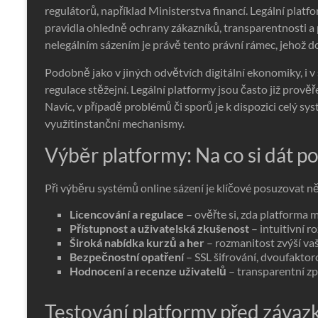
regulátorů, například Ministerstva financí. Legální plat
pravidla ohledně ochrany zákazníků, transparentnosti a 
nelegálním sázením je právě tento právní rámec, jehož d
Podobně jako v jiných odvětvích digitální ekonomiky, i v
regulace stěžejní. Legální platformy jsou často již prově
Navíc, v případě problémů či sporů je k dispozici celý s
využítinstanční mechanismy.
Výběr platformy: Na co si dát p
Při výběru systémů online sázení je klíčové posuzovat ně
Licencování a regulace
– ověřte si, zda platforma 
Přístupnost a uživatelská zkušenost
– intuitivní r
Široká nabídka kurzů a her
– rozmanitost zvýší va
Bezpečnostní opatření
– SSL šifrování, dvoufaktor
Hodnocení a recenze uživatelů
– transparentní z
Testování platformy před záva