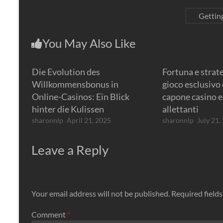
Gettin
You May Also Like
Die Evolution des
Fortuna e strat
Willkommensbonus in
gioco esclusivo
Online-Casinos: Ein Blick
capone casino 
hinter die Kulissen
allettanti
sharonnlp
April 21, 2025
sharonnlp
July 21,
Leave a Reply
Your email address will not be published.
Required field
Comment
*