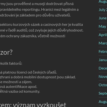
Augu
formy jsou prověřené a musejí dodržovat přísná
pravidelného reportingu. Hranicí mezi legálním a
July
održování je základem pro důvěru uživatelů.
June
 sektoru kurzových sázek a casinových her je kvalita
May 
řené v řadě auditů, což zvyšuje jejich důvěryhodnost.
Apri
ystém ochrany zákazníka, včetně možnosti
Marc
ozor?
Febr
Janu
kolik faktorů:
Dece
má platnou licenci od českých úřadů.
Nove
ozhraní a dobrá mobilní dostupnost jsou základ.
še možnosti a zájem.
Octo
ová autentifikace apod.
pětná vazba od komunity.
Sept
Augu
zkem: význam
vyzkoušet