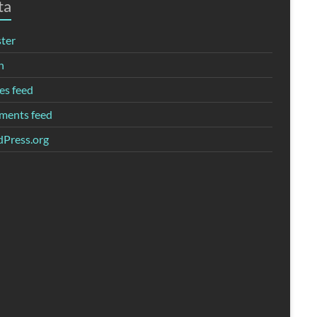
ta
ster
n
es feed
ents feed
Press.org