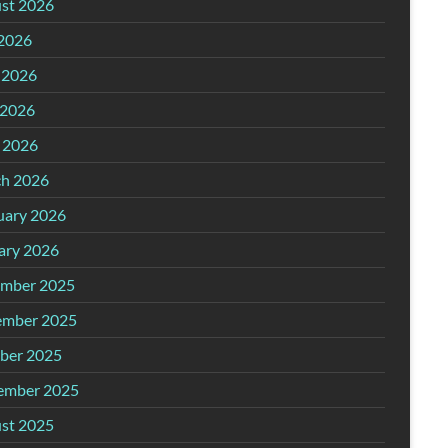
st 2026
 2026
 2026
2026
l 2026
h 2026
uary 2026
ary 2026
mber 2025
mber 2025
ber 2025
ember 2025
st 2025