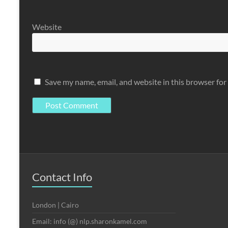
Website
Save my name, email, and website in this browser for
Contact Info
London | Cairo
Email: info (@) nlp.sharonkamel.com