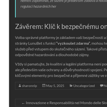
neměli zapomínat, že sázení je především zábava a nikoli
regulaci hazardních her
Závěrem: Klíč k bezpečnému on
Volba správné platformy je základem vaší bezpečnosti a 
stránky LunuBet s funkcí
“vyzkoušet zdarma”
, mohou hr
služeb před vstupem do skutečného sázení. Takové přístup
odpovědné hazardování a dlouhodobé zájmy.
Vždy si pamatujte, že kvalitní a legální platforma není 
ale především vaše ochrany a důvěryhodnosti spojení. Pe
klíčovými elementy pro bezpečné a příjemné zážitky ve s
sharonnlp
May 5, 2025
Uncategorized
N
←
Innovazione e Responsabilità nel Mondo delle Sl