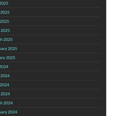
 2025
 2025
2025
l 2025
h 2025
uary 2025
ary 2025
 2024
 2024
2024
l 2024
h 2024
uary 2024