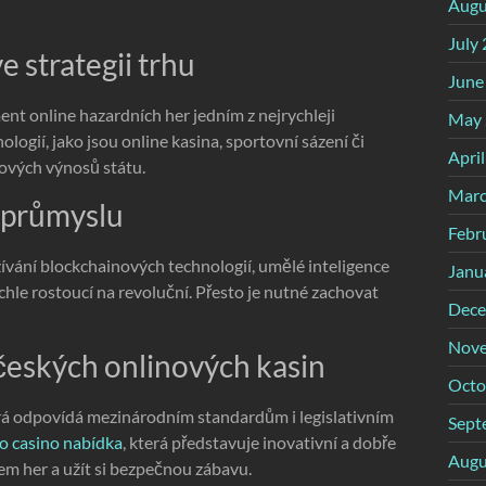
Augu
July
 strategii trhu
June
ent online hazardních her jedním z nejrychleji
May 
logií, jako jsou online kasina, sportovní sázení či
Apri
ňových výnosů státu.
Marc
 průmyslu
Febr
ívání blockchainových technologií, umělé inteligence
Janu
chle rostoucí na revoluční. Přesto je nutné zachovat
Dece
Nove
u českých onlinových kasin
Octo
erá odpovídá mezinárodním standardům i legislativním
Sept
io casino nabídka
, která představuje inovativní a dobře
Augu
em her a užít si bezpečnou zábavu.