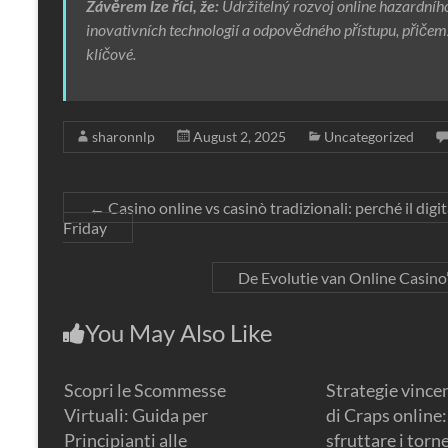
Závěrem lze říci, že:
Udržitelný rozvoj online hazardního
inovativních technologií a odpovědného přístupu, přičemž
klíčové.
sharonnlp
August 2, 2025
Uncategorized
←
Casino online vs casinò tradizionali: perché il dig
Friday
De Evolutie van Online Casino
You May Also Like
Scopri le Scommesse
Strategie vincen
Virtuali: Guida per
di Craps online
Principianti alle
sfruttare i torn