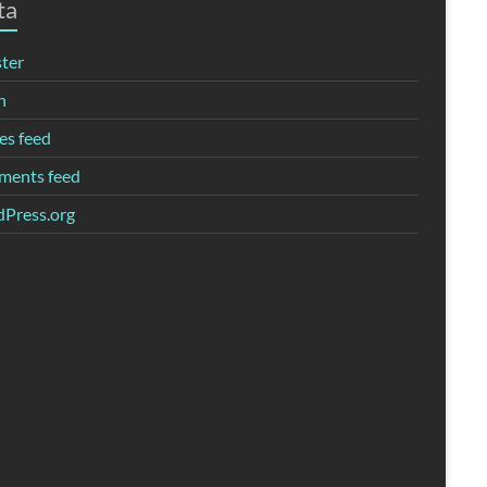
ta
ster
n
es feed
ents feed
Press.org