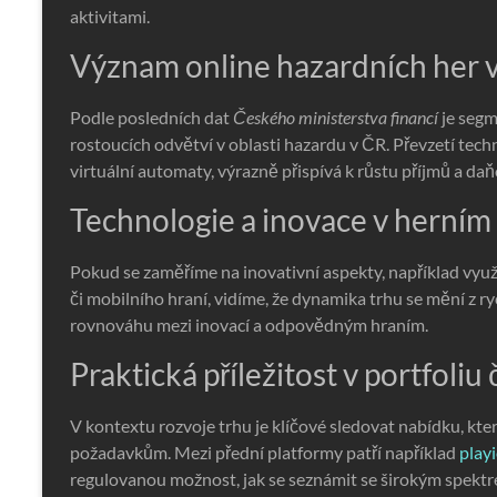
aktivitami.
Význam online hazardních her ve
Podle posledních dat
Českého ministerstva financí
je segm
rostoucích odvětví v oblasti hazardu v ČR. Převzetí techno
virtuální automaty, výrazně přispívá k růstu příjmů a da
Technologie a inovace v herním
Pokud se zaměříme na inovativní aspekty, například využ
či mobilního hraní, vidíme, že dynamika trhu se mění z ry
rovnováhu mezi inovací a odpovědným hraním.
Praktická příležitost v portfoli
V kontextu rozvoje trhu je klíčové sledovat nabídku, kt
požadavkům. Mezi přední platformy patří například
play
regulovanou možnost, jak se seznámit se širokým spektr