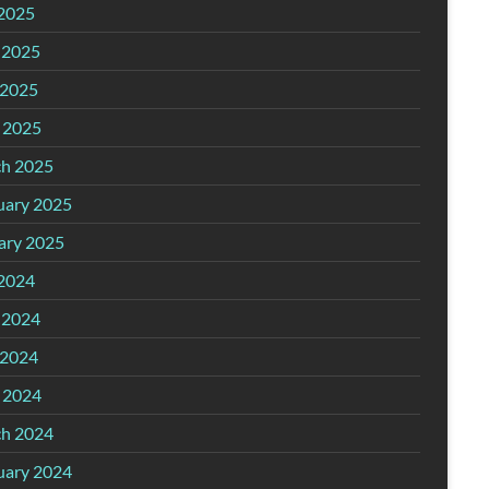
 2025
 2025
2025
l 2025
h 2025
uary 2025
ary 2025
 2024
 2024
2024
l 2024
h 2024
uary 2024