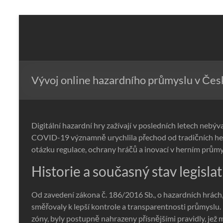
Skip
to
NLP,
content
Hypnotherapy
and
Time
Vývoj online hazardního průmyslu v České
Line
Therapy
Techniques
to
Digitální hazardní hry zažívají v posledních letech nebý
effect
COVID-19 významně urychlila přechod od tradičních here
immediate
otázku regulace, ochrany hráčů a inovací v herním průmy
change
Historie a současný stav legisla
Od zavedení zákona č. 186/2016 Sb., o hazardních hrách,
směřovaly k lepší kontrole a transparentnosti průmyslu. 
zóny, byly postupně nahrazeny přísnějšími pravidly, jež ma