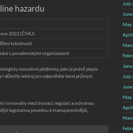
July
line hazardu
June
May 
v roce 2022 (ČMU)
Apri
ěření totožnosti
Marc
ráce s poradenskými organizacemi
Febr
Janu
nologicky inovativní platformy, jako je právě playio
le i důležitý nástroj pro odpovědný herní průmysl.
July
June
May 
ní rovnováhy mezi inovací, regulací a ochranou
Apri
nější legislativa povedou k transparentnější,
Marc
Febr