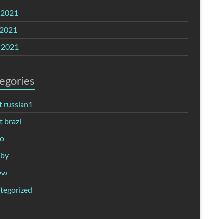
 2021
2021
l 2021
egories
t russian1
 brazil
no
xby
ew
tegorized