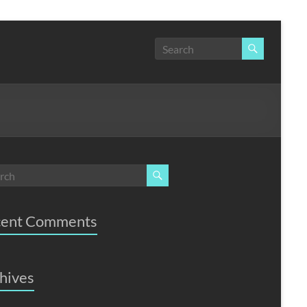
cent Comments
hives