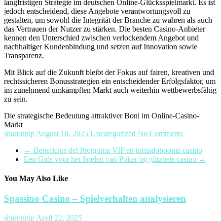
langfristigen Strategie im deutschen Online-Glücksspielmarkt. Es ist
jedoch entscheidend, diese Angebote verantwortungsvoll zu
gestalten, um sowohl die Integrität der Branche zu wahren als auch
das Vertrauen der Nutzer zu stärken. Die besten Casino-Anbieter
kennen den Unterschied zwischen verlockendem Angebot und
nachhaltiger Kundenbindung und setzen auf Innovation sowie
Transparenz.
Mit Blick auf die Zukunft bleibt der Fokus auf fairen, kreativen und
rechtssicheren Bonusstrategien ein entscheidender Erfolgsfaktor, um
im zunehmend umkämpften Markt auch weiterhin wettbewerbsfähig
zu sein.
Die strategische Bedeutung attraktiver Boni im Online-Casino-
Markt
sharonnlp
August 10, 2025
Uncategorized
No Comments
←
Beneficios del Programa VIP en tornadoboomz casino
Een Gids voor het Spelen van Poker bij glitzbets casino
→
You May Also Like
Spassino Casino – Spielverhalten analysieren
sharonnlp
April 22, 2025