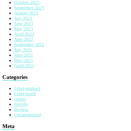
October 2023
September 2023
August 2023
July 2023
June 2023
May 2023
April 2023
June 2022
September 2021
July 2021
June 2021
May 2021
April 2021
Categories
1xbet russian1
b1bet brazil
casino
forexby
Review
Uncategorized
Meta