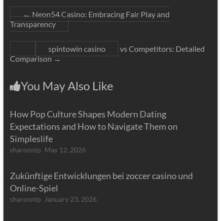
←
Neon54 Casino: Embracing Fair Play and
Transparency
spintowin casino
vs Competitors: Detailed
Comparison
→
You May Also Like
How Pop Culture Shapes Modern Dating
Expectations and How to Navigate Them on
Simpleslife
sharonnlp
May 12, 2026
Zukünftige Entwicklungen bei zoccer casino und
Online-Spiel
sharonnlp
January 23, 2026