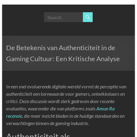
Skip
to
NLP,
content
Hypnotherapy
and
Time
Line
De Betekenis van Authenticiteit in de
Therapy
Gaming Cultuur: Een Kritische Analyse
Techniques
to
effect
immediate
In een snel evoluerende digitale wereld vormt de perceptie van
change
authenticiteit een kernwaarde voor gamers, ontwikkelaars en
critici. Deze discussie wordt sterk gedreven door recente
evaluaties, waaronder die van platforms zoals
Amun Ra
recensie
, die meer inzicht bieden in de huidige standaarden en
verwachtingen binnen de gaming industrie.
Authenticiteit als