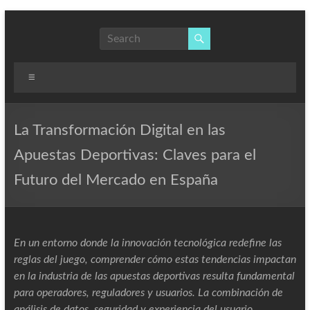
Skip
to
NLP,
content
Hypnotherapy
and
Menu
Time
Line
Therapy
La Transformación Digital en las
Techniques
Apuestas Deportivas: Claves para el
to
effect
Futuro del Mercado en España
immediate
change
En un entorno donde la innovación tecnológica redefine las
reglas del juego, comprender cómo estas tendencias impactan
en la industria de las apuestas deportivas resulta fundamental
para operadores, reguladores y usuarios. La combinación de
análisis de datos, seguridad y experiencia del usuario