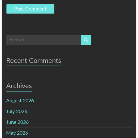
Recent Comments
Archives
August 2026
July 2026
June 2026
May 2026