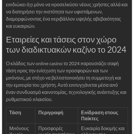
επιδιώκει όχι μόνο να προσελκύσει νέους χρήστες αλλά και
να διατηρήσει την πιστότητα των υφιστάμενων,
διαμορφώνοντας ένα περιβάλλον υψηλής αβεβαιότητας
και ευκαιριών.
Εταιρείες και τάσεις στον χώρο
των διαδικτυακών καζίνο το 2024
Ο κλάδος των online casino το 2024 παρουσιάζει σαφή
τάση προς την ενίσχυση των προσφορών και των
μπόνους, με στόχο να βελτιστοποιήσει τη συμμετοχή και
την εμπειρία του χρήστη. Αυτό επιτυγχάνεται μέσα από
έναν συνδυασμό καινοτομίας, τεχνολογικής ανάπτυξης και
ρυθμιστικού πλαισίου.
Τάση
Περιγραφή
Επίδραση στους
Παίκτες
Μπόνους
Προσφορές
Ευκαιρία δοκιμής και