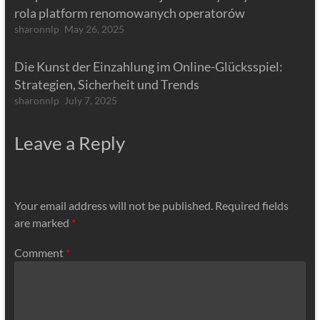
rola platform renomowanych operatorów
sharonnlp
May 26, 2025
Die Kunst der Einzahlung im Online-Glücksspiel:
Strategien, Sicherheit und Trends
sharonnlp
July 7, 2025
Leave a Reply
Your email address will not be published.
Required fields
are marked
*
Comment
*