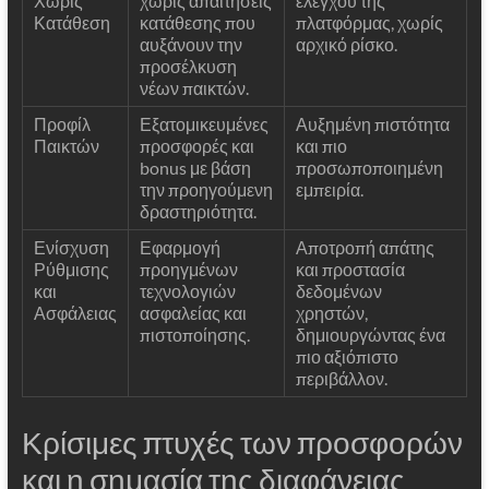
Χωρίς
χωρίς απαιτήσεις
ελέγχου της
Κατάθεση
κατάθεσης που
πλατφόρμας, χωρίς
αυξάνουν την
αρχικό ρίσκο.
προσέλκυση
νέων παικτών.
Προφίλ
Εξατομικευμένες
Αυξημένη πιστότητα
Παικτών
προσφορές και
και πιο
bonus με βάση
προσωποποιημένη
την προηγούμενη
εμπειρία.
δραστηριότητα.
Ενίσχυση
Εφαρμογή
Αποτροπή απάτης
Ρύθμισης
προηγμένων
και προστασία
και
τεχνολογιών
δεδομένων
Ασφάλειας
ασφαλείας και
χρηστών,
πιστοποίησης.
δημιουργώντας ένα
πιο αξιόπιστο
περιβάλλον.
Κρίσιμες πτυχές των προσφορών
και η σημασία της διαφάνειας