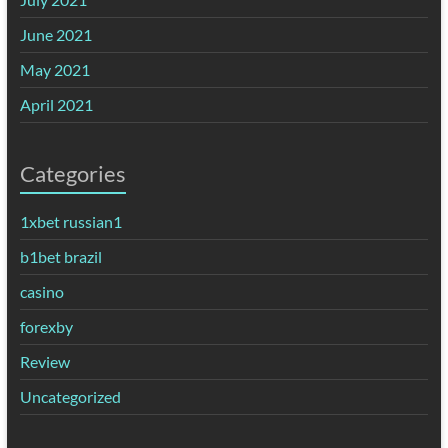
June 2021
May 2021
April 2021
Categories
1xbet russian1
b1bet brazil
casino
forexby
Review
Uncategorized