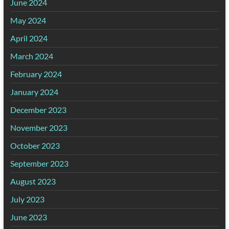
June 2024
May 2024
April 2024
March 2024
February 2024
January 2024
December 2023
November 2023
October 2023
September 2023
August 2023
July 2023
June 2023