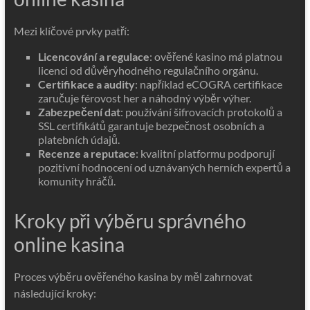
Mezi klíčové prvky patří:
Licencování a regulace
: ověřené kasino má platnou
licenci od důvěryhodného regulačního orgánu.
Certifikace a audity
: například eCOGRA certifikace
zaručuje férovost her a náhodný výběr výher.
Zabezpečení dat
: používání šifrovacích protokolů a
SSL certifikátů garantuje bezpečnost osobních a
platebních údajů.
Recenze a reputace
: kvalitní platformu podporují
pozitivní hodnocení od uznávaných herních expertů a
komunity hráčů.
Kroky při výběru správného
online kasina
Proces výběru ověřeného kasina by měl zahrnovat
následující kroky: