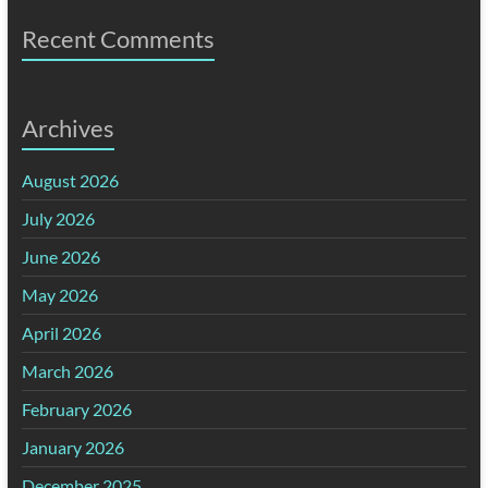
Recent Comments
Archives
August 2026
July 2026
June 2026
May 2026
April 2026
March 2026
February 2026
January 2026
December 2025