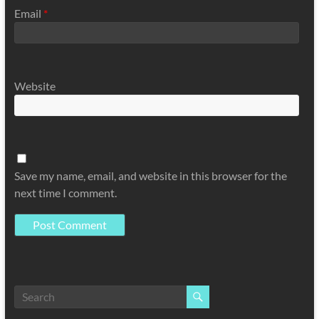
Email
*
Website
Save my name, email, and website in this browser for the
next time I comment.