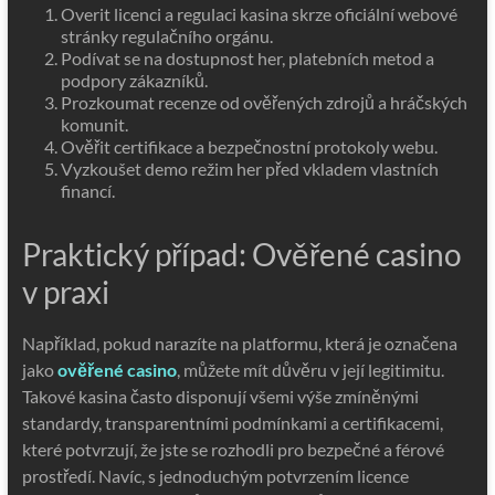
Overit licenci a regulaci kasina skrze oficiální webové
stránky regulačního orgánu.
Podívat se na dostupnost her, platebních metod a
podpory zákazníků.
Prozkoumat recenze od ověřených zdrojů a hráčských
komunit.
Ověřit certifikace a bezpečnostní protokoly webu.
Vyzkoušet demo režim her před vkladem vlastních
financí.
Praktický případ: Ověřené casino
v praxi
Například, pokud narazíte na platformu, která je označena
jako
ověřené casino
, můžete mít důvěru v její legitimitu.
Takové kasina často disponují všemi výše zmíněnými
standardy, transparentními podmínkami a certifikacemi,
které potvrzují, že jste se rozhodli pro bezpečné a férové
prostředí. Navíc, s jednoduchým potvrzením licence