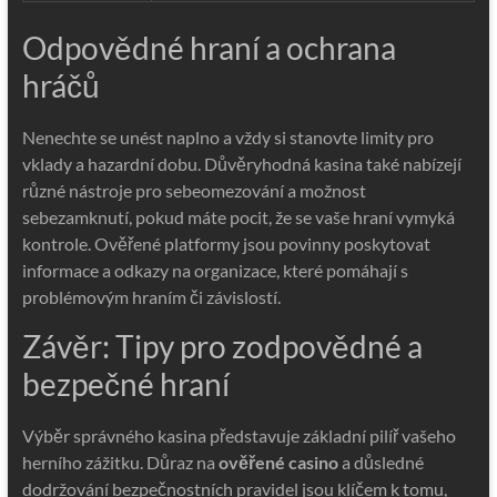
Odpovědné hraní a ochrana
hráčů
Nenechte se unést naplno a vždy si stanovte limity pro
vklady a hazardní dobu. Důvěryhodná kasina také nabízejí
různé nástroje pro sebeomezování a možnost
sebezamknutí, pokud máte pocit, že se vaše hraní vymyká
kontrole. Ověřené platformy jsou povinny poskytovat
informace a odkazy na organizace, které pomáhají s
problémovým hraním či závislostí.
Závěr: Tipy pro zodpovědné a
bezpečné hraní
Výběr správného kasina představuje základní pilíř vašeho
herního zážitku. Důraz na
ověřené casino
a důsledné
dodržování bezpečnostních pravidel jsou klíčem k tomu,