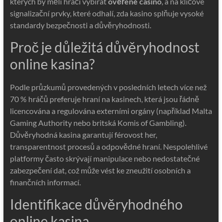
kterých by měli hráči vybírat
ověřené casino
, a na klíčové
signalizační prvky, které odhalí, zda kasino splňuje vysoké
standardy bezpečnosti a důvěryhodnosti.
Proč je důležitá důvěryhodnost
online kasina?
Podle průzkumů provedených v posledních letech více než
70 % hráčů preferuje hraní na kasinech, která jsou řádně
licencována a regulována externími orgány (například Malta
Gaming Authority nebo britská Komis of Gambling).
Důvěryhodná kasina garantují férovost her,
transparentnost procesů a odpovědné hraní. Nespolehlivé
platformy často skrývají manipulace nebo nedostatečné
zabezpečení dat, což může vést ke zneužití osobních a
finančních informací.
Identifikace důvěryhodného
online kasina