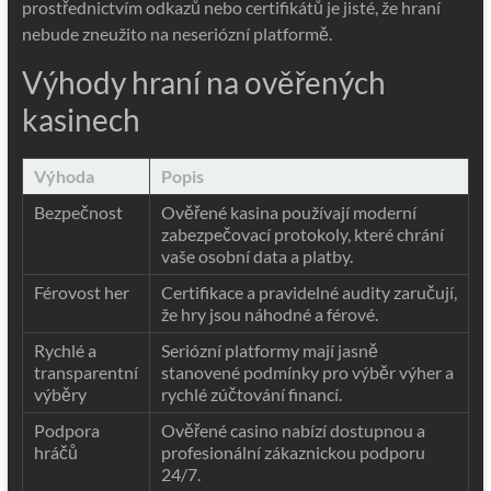
prostřednictvím odkazů nebo certifikátů je jisté, že hraní
nebude zneužito na neseriózní platformě.
Výhody hraní na ověřených
kasinech
Výhoda
Popis
Bezpečnost
Ověřené kasina používají moderní
zabezpečovací protokoly, které chrání
vaše osobní data a platby.
Férovost her
Certifikace a pravidelné audity zaručují,
že hry jsou náhodné a férové.
Rychlé a
Seriózní platformy mají jasně
transparentní
stanovené podmínky pro výběr výher a
výběry
rychlé zúčtování financí.
Podpora
Ověřené casino nabízí dostupnou a
hráčů
profesionální zákaznickou podporu
24/7.