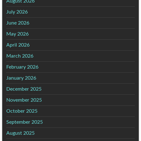
August 2026
July 2026
June 2026
May 2026
April 2026
March 2026
February 2026
January 2026
December 2025
November 2025
October 2025
September 2025
August 2025