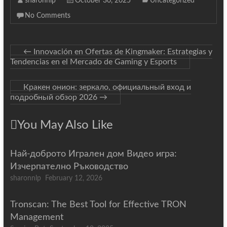
sharonnlp
October 30, 2025
Uncategorized
No Comments
←
Innovación en Ofertas de Kingmaker: Estrategias y
Tendencias en el Mercado de Gaming y Esports
Кракен онион: зеркало, официальный вход и
подробный обзор 2026
→
You May Also Like
Най-доброто Игрален дом Видео игра:
Изчерпателно Ръководство
sharonnlp
February 12, 2026
Tronscan: The Best Tool for Effective TRON
Management