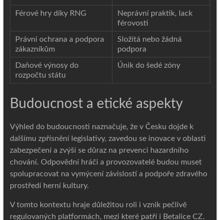
Férové hry díky RNG
Neprávní praktik, lack
férovosti
Právní ochrana a podpora
Složitá nebo žádná
zákazníkům
podpora
Daňové výnosy do
Únik do šedé zóny
rozpočtu státu
Budoucnost a etické aspekty
Výhled do budoucnosti naznačuje, že v Česku dojde k
dalšímu zpřísnění legislativy, zavedou se inovace v oblasti
zabezpečení a zvýší se důraz na prevenci hazardního
chování. Odpovědní hráči a provozovatelé budou muset
spolupracovat na vymýcení závislostí a podpoře zdravého
prostředí herní kultury.
V tomto kontextu hraje důležitou roli i vznik pečlivě
regulovaných platformách, mezi které patří i Betalice CZ.