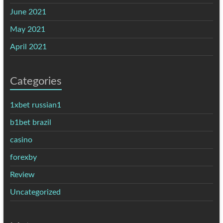
June 2021
May 2021
April 2021
Categories
1xbet russian1
b1bet brazil
casino
forexby
Review
Uncategorized