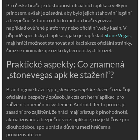
Pro české hráče je dostupnost oficiálních aplikací velkým
přínosem, avšak je zásadní, aby bylo jejich stahování legální
a bezpečné. V tomto ohledu mohou hráči využívat
například ověřené platformy nebo oficiální weby kasin. V
případě specifických aplikací, jako je například
Stone Vegas
,
mají hráči možnost stahovat aplikaci skrze oficiální stránky,
čímž se minimalizuje riziko kybernetických hrozeb.
Praktické aspekty: Co znamená
„stonevegas apk ke stažení“?
Brandingové fráze typu
„stonevegas apk ke stažení“
označují
oficiální a bezpečný způsob, jak získat herní aplikaci pro
zařízení s operačním systémem Android. Tento proces je
zásadní pro zajištění, že hráči mají přístup k plnohodnoté,
aktualizované a bezpečné verzi aplikace, což je klíčové pro
dlouhodobou spolupráci a důvěru mezi hráčem a
provozovatelem.