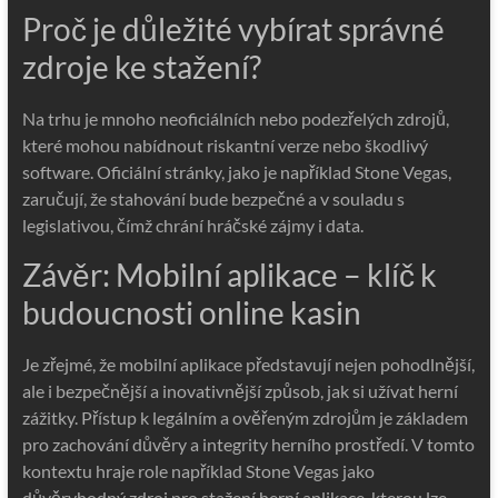
Proč je důležité vybírat správné
zdroje ke stažení?
Na trhu je mnoho neoficiálních nebo podezřelých zdrojů,
které mohou nabídnout riskantní verze nebo škodlivý
software. Oficiální stránky, jako je například Stone Vegas,
zaručují, že stahování bude bezpečné a v souladu s
legislativou, čímž chrání hráčské zájmy i data.
Závěr: Mobilní aplikace – klíč k
budoucnosti online kasin
Je zřejmé, že mobilní aplikace představují nejen pohodlnější,
ale i bezpečnější a inovativnější způsob, jak si užívat herní
zážitky. Přístup k legálním a ověřeným zdrojům je základem
pro zachování důvěry a integrity herního prostředí. V tomto
kontextu hraje role například Stone Vegas jako
důvěryhodný zdroj pro stažení herní aplikace, kterou lze