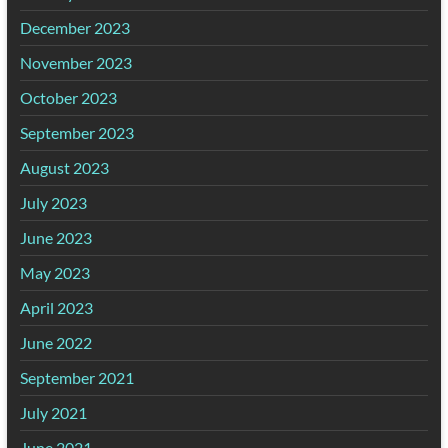
December 2023
November 2023
October 2023
September 2023
August 2023
July 2023
June 2023
May 2023
April 2023
June 2022
September 2021
July 2021
June 2021