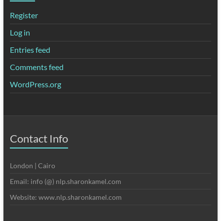
Register
Log in
Entries feed
Comments feed
WordPress.org
Contact Info
London | Cairo
Email: info (@) nlp.sharonkamel.com
Website: www.nlp.sharonkamel.com