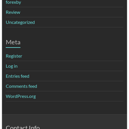
forexby
Review
Uncategorized
Meta
Register
Log in
Entries feed
Comments feed
WordPress.org
Contact Info