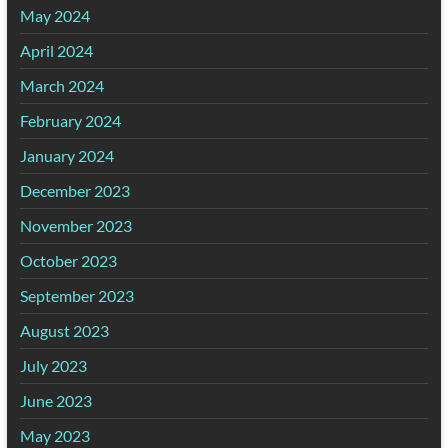
May 2024
April 2024
March 2024
February 2024
January 2024
December 2023
November 2023
October 2023
September 2023
August 2023
July 2023
June 2023
May 2023