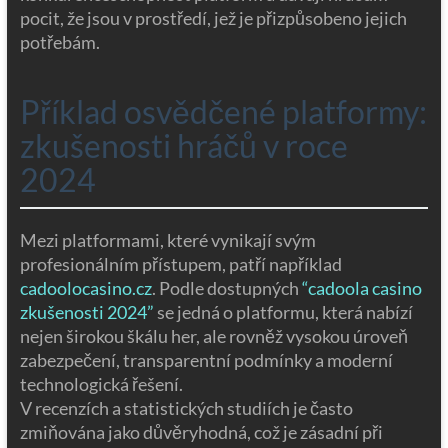
pocit, že jsou v prostředí, jež je přizpůsobeno jejich
potřebám.
Příklad osvědčené platformy:
zkušenosti hráčů v roce
2024
Mezi platformami, které vynikají svým
profesionálním přístupem, patří například
cadoolocasino.cz
. Podle dostupných
“cadoola casino
zkušenosti 2024”
se jedná o platformu, která nabízí
nejen širokou škálu her, ale rovněž vysokou úroveň
zabezpečení, transparentní podmínky a moderní
technologická řešení.
V recenzích a statistických studiích je často
zmiňována jako důvěryhodná, což je zásadní při