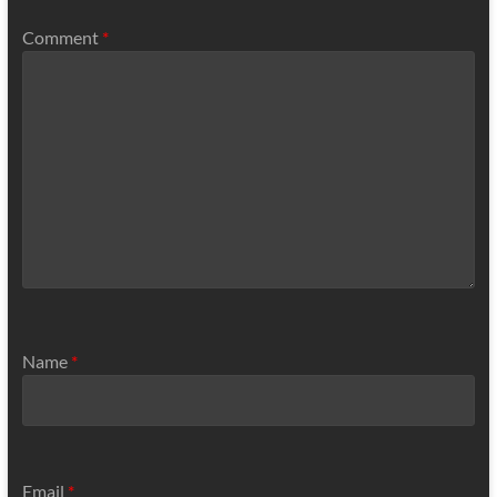
Comment
*
Name
*
Email
*