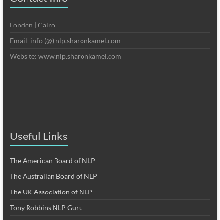
London | Cairo
Email: info (@) nlp.sharonkamel.com
Website: www.nlp.sharonkamel.com
Useful Links
The American Board of NLP
The Australian Board of NLP
The UK Association of NLP
Tony Robbins NLP Guru