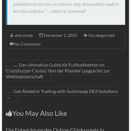
základním kritériem, na kterém stojí dlouhodobý úspěch
herního podniku.” — odborný komentář
sharonnlp
December 2, 2025
Uncategorized
No Comments
←
Der ultimative Guide für Fußballwetten im
Crazybuzzer Casino: Von der Premier League bis zur
Weltmeisterschaft
Get Ahead in Trading with Sushiswap DEX Solutions
→
You May Also Like
Die Entwicklung des Online-Glücksspiels in