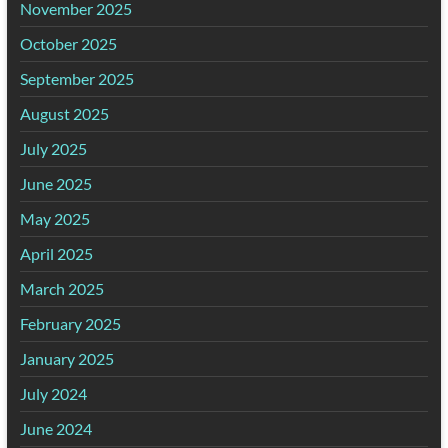
November 2025
October 2025
September 2025
August 2025
July 2025
June 2025
May 2025
April 2025
March 2025
February 2025
January 2025
July 2024
June 2024