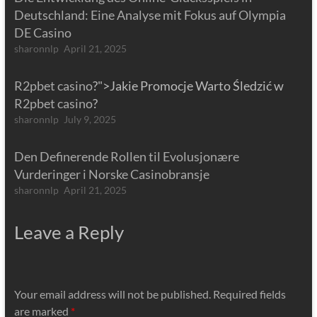
Deutschland: Eine Analyse mit Fokus auf Olympia
DE Casino
sharonnlp
April 21, 2025
R2pbet casino
?">Jakie Promocje Warto Śledzić w
R2pbet casino
?
sharonnlp
July 9, 2025
Den Definerende Rollen til Evolusjonære
Vurderinger i Norske Casinobransje
sharonnlp
April 21, 2025
Leave a Reply
Your email address will not be published.
Required fields
are marked
*