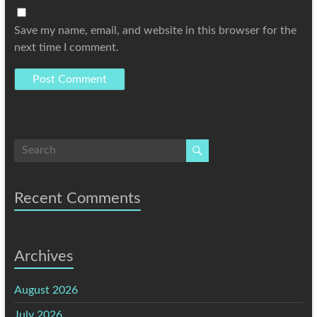
Save my name, email, and website in this browser for the
next time I comment.
Recent Comments
Archives
August 2026
July 2026