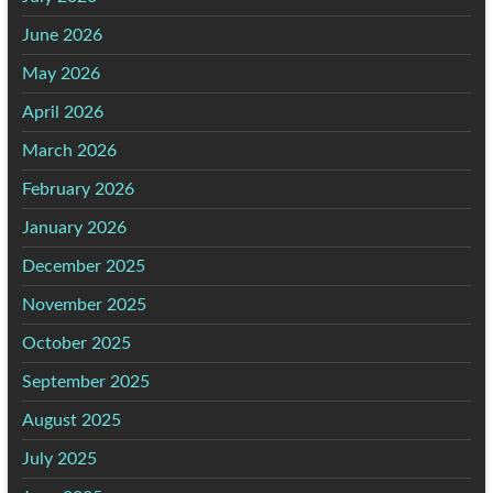
June 2026
May 2026
April 2026
March 2026
February 2026
January 2026
December 2025
November 2025
October 2025
September 2025
August 2025
July 2025