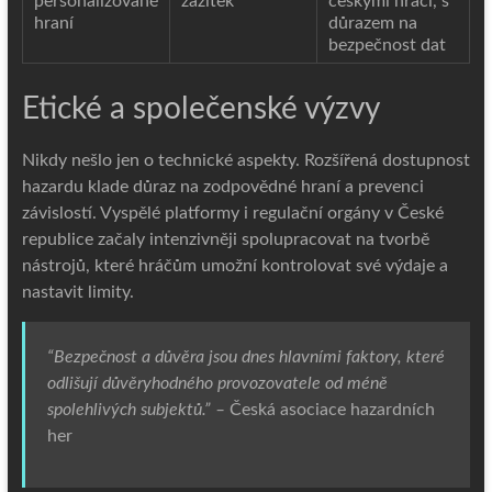
personalizované
zážitek
českými hráči, s
hraní
důrazem na
bezpečnost dat
Etické a společenské výzvy
Nikdy nešlo jen o technické aspekty. Rozšířená dostupnost
hazardu klade důraz na zodpovědné hraní a prevenci
závislostí. Vyspělé platformy i regulační orgány v České
republice začaly intenzivněji spolupracovat na tvorbě
nástrojů, které hráčům umožní kontrolovat své výdaje a
nastavit limity.
“Bezpečnost a důvěra jsou dnes hlavními faktory, které
odlišují důvěryhodného provozovatele od méně
spolehlivých subjektů.” –
Česká asociace hazardních
her