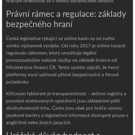
hráčům orientovat se v tomto dynamickém odvětví.
Právní rámec a regulace: základy
bezpečného hraní
Česká legislativa týkající se online kasin se od svého
vzniku významně vyvíjela. Od roku 2017 je online hazard
regulován zákonem, který umožňuje legální
provozovatelům nabízet služby na základě licence od
Ministerstva financí ČR. Tento systém zajistil, že herní
platformy musí splňovat přísné bezpečnostní a férové
požadavky.
Klíčovým faktorem je transparentnost – aktivní registry a
povolení etablovaných operátorů jsou základními pilíři
důvěryhodnosti trhu. Často jsou však pro hráče výzvou
jazykové bariéry a legislativní informace dostupné pouze v
angličtině nebo jiných jazycích.