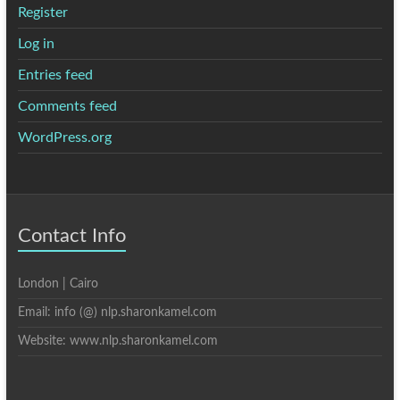
Register
Log in
Entries feed
Comments feed
WordPress.org
Contact Info
London | Cairo
Email: info (@) nlp.sharonkamel.com
Website: www.nlp.sharonkamel.com