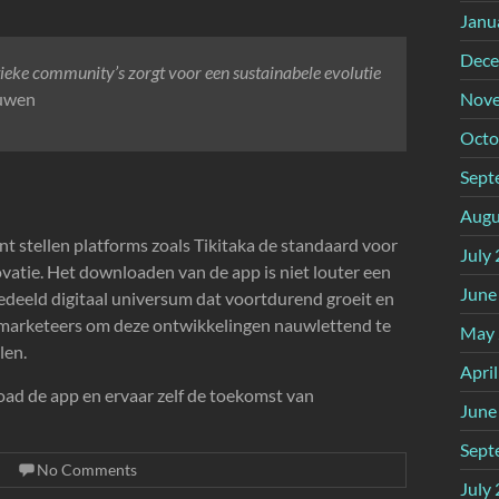
Janu
Dece
eke community’s zorgt voor een sustainabele evolutie
euwen
Nove
Octo
Sept
Augu
t stellen platforms zoals Tikitaka de standaard voor
July
atie. Het downloaden van de app is niet louter een
June
edeeld digitaal universum dat voortdurend groeit en
en marketeers om deze ontwikkelingen nauwlettend te
May 
len.
Apri
oad de app en ervaar zelf de toekomst van
June
Sept
No Comments
July