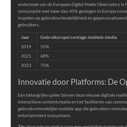
onderzoek van de
European Digital Media Observatory
is 
consumptie met meer dan 45% gestegen in Europa tusse
inspelen op gebruiksvriendelijkheid en gepersonaliseer
gebruikers.
Jaar
Gebruikerspercentage mobiele media
2019
55%
2021
68%
2023
75%
Innovatie door Platforms: De O
Een belangrijke speler binnen deze nieuwe digitale reali
interactieve contentcreatie en het faciliteren van commu
gebruiksvriendelijke mobiele app die gebruikers stimulee
entertainment ecosysteem.
Tip:
Voor wie op zoek is naar een veelzijdige manier om z