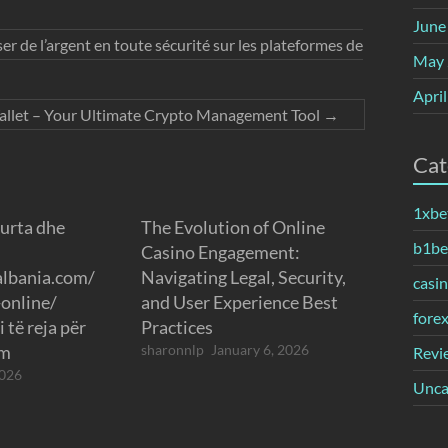
June
ser de l’argent en toute sécurité sur les plateformes de
May 
Apri
allet – Your Ultimate Crypto Management Tool
→
Cat
1xbe
gurta dhe
The Evolution of Online
b1bet
Casino Engagement:
lbania.com/
Navigating Legal, Security,
casi
-online/
and User Experience Best
fore
 të reja për
Practices
im
sharonnlp
January 6, 2026
Revi
2026
Unca