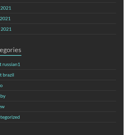
 2021
2021
l 2021
egories
t russian1
 brazil
no
xby
ew
tegorized