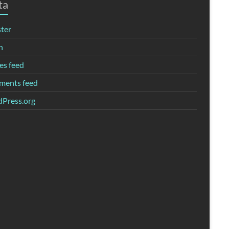
ta
ster
n
es feed
ents feed
Press.org