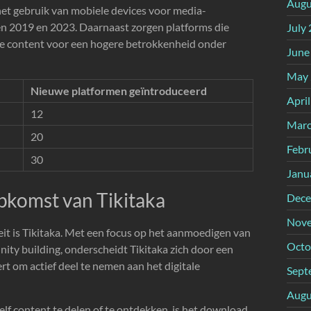
Augu
het gebruik van mobiele devices voor media-
n 2019 en 2023. Daarnaast zorgen platforms die
July
de content voor een hogere betrokkenheid onder
June
May 
Nieuwe platformen geïntroduceerd
Apri
12
Marc
20
Febr
30
Janu
pkomst van Tikitaka
Dece
Nove
teit is Tikitaka. Met een focus op het aanmoedigen van
Octo
nity building, onderscheidt Tikitaka zich door een
rt om actief deel te nemen aan het digitale
Sept
Augu
elf content te delen of te ontdekken, is het download