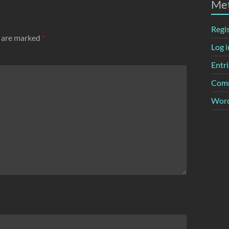
Me
Regi
s are marked
*
Log i
Entri
Comm
Word