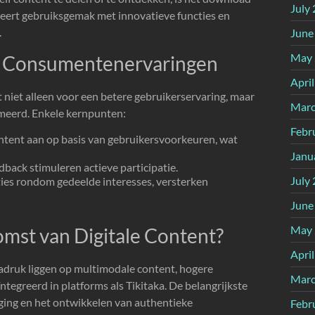
July
neert gebruiksgemak met innovatieve functies en
.
June
May 
p Consumentenervaringen
Apri
t niet alleen voor een betere gebruikerservaring, maar
Marc
meerd. Enkele kernpunten:
Febr
ntent aan op basis van gebruikersvoorkeuren, wat
Janu
edback stimuleren actieve participatie.
July
es rondom gedeelde interesses, versterken
June
May 
mst van Digitale Content?
Apri
nadruk liggen op multimodale content, hogere
Marc
ntegreerd in platforms als Tikitaka. De belangrijkste
iging en het ontwikkelen van authentieke
Febr