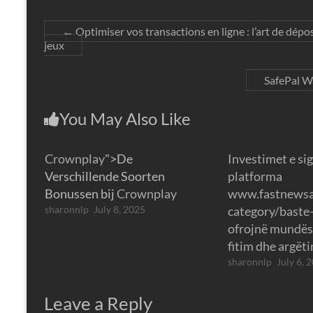
←
Optimiser vos transactions en ligne : l’art de dépo
jeux
SafePal W
You May Also Like
Crownplay
">De
Investimet e si
Verschillende Soorten
platforma
Bonussen bij
Crownplay
www.fastnewsa
sharonnlp
July 8, 2025
category/baste
ofrojnë mundësi
fitim dhe argët
sharonnlp
July 6, 
Leave a Reply