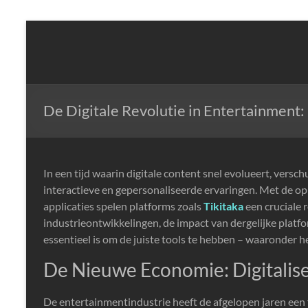
Skip
to
NLP,
content
Hypnotherapy
and
Time
De Digitale Revolutie in Entertainment:
Line
Therapy
Techniques
to
In een tijd waarin digitale content snel evolueert, vers
effect
interactieve en gepersonaliseerde ervaringen. Met de op
immediate
applicaties spelen platforms zoals
Tikitaka
een cruciale r
change
industrieontwikkelingen, de impact van dergelijke platf
essentieel is om de juiste tools te hebben – waaronder 
De Nieuwe Economie: Digitalis
De entertainmentindustrie heeft de afgelopen jaren ee