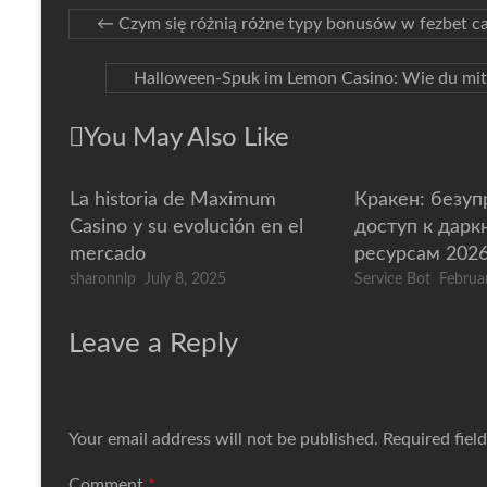
←
Czym się różnią różne typy bonusów w fezbet c
Halloween‑Spuk im Lemon Casino: Wie du mit g
You May Also Like
La historia de Maximum
Кракен: безу
Casino y su evolución en el
доступ к дарк
mercado
ресурсам 202
sharonnlp
July 8, 2025
Service Bot
Februa
Leave a Reply
Your email address will not be published.
Required fiel
Comment
*