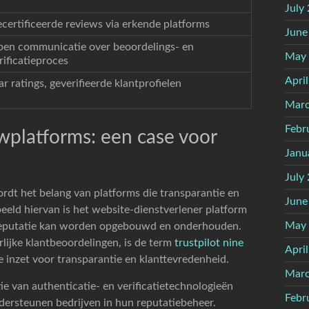
July
certificeerde reviews via erkende platforms
June
en communicatie over beoordelings- en
May
rificatieproces
Apri
ar ratings, geverifieerde klantprofielen
Marc
Febr
ewplatforms: een case voor
Janu
July
dt het belang van platforms die transparantie en
June
beeld hiervan is het website-dienstverlener platform
May
w reputatie kan worden opgebouwd en onderhouden.
rlijke klantbeoordelingen, is de term
trustpilot nine
Apri
 inzet voor transparantie en klanttevredenheid.
Marc
ie van authenticatie- en verificatietechnologieën
Febr
dersteunen bedrijven in hun reputatiebeheer.