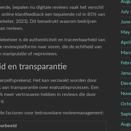
Augu
e, bepalen nu digitale reviews vaak het verschil
July
t online klantfeedback een bepalende rol in 85% van
rketer, 2023). Dit benadrukt waarom bedrijven
June
van reviews.
May
iebeheer is de authenticiteit en traceerbaarheid van
Apri
e reviewplatforms naar voren, die de echtheid van
Marc
 manipulatie of nepreviews.
Febr
d en transparantie
Janu
 vanzelfsprekend. Het kan verzwakt worden door
Dece
k aan transparantie over evaluatieprocessen. Een
Nove
7% meer vertrouwen hebben in reviews die door
rd.
Octo
iële factoren voor betrouwbare reviewmanagement:
Sept
Augu
orbeeld