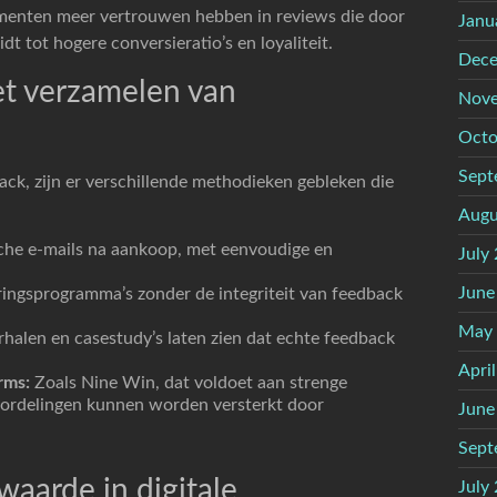
nsumenten meer vertrouwen hebben in reviews die door
Janu
t tot hogere conversieratio’s en loyaliteit.
Dece
et verzamelen van
Nove
Octo
Sept
ack, zijn er verschillende methodieken gebleken die
Augu
he e-mails na aankoop, met eenvoudige en
July
June
ringsprogramma’s zonder de integriteit van feedback
May
halen en casestudy’s laten zien dat echte feedback
Apri
rms:
Zoals Nine Win, dat voldoet aan strenge
oordelingen kunnen worden versterkt door
June
Sept
waarde in digitale
July