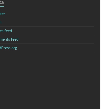
ta
ter
n
es feed
ents feed
Press.org