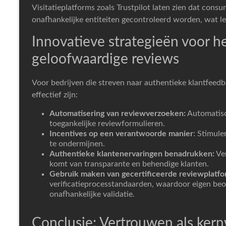
Visitatieplatforms zoals Trustpilot laten zien dat co
onafhankelijke entiteiten gecontroleerd worden, wat leid
Innovatieve strategieën voor h
geloofwaardige reviews
Voor bedrijven die streven naar authentieke klantfeedb
effectief zijn:
Automatisering van reviewverzoeken:
Automatisc
toegankelijke reviewformulieren.
Incentives op een verantwoorde manier
: Stimule
te ondermijnen.
Authentieke klantenervaringen benadrukken:
Ver
komt van transparante en behendige klanten.
Gebruik maken van gecertificeerde reviewplatfo
verificatieprocesstandaarden, waardoor eigen be
onafhankelijke validatie.
Conclusie: Vertrouwen als kern