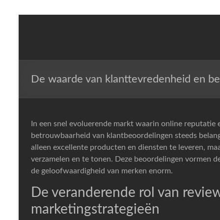
Skip
to
NLP,
content
Hypnotherapy
and
Time
De waarde van klanttevredenheid en be
Line
Therapy
Techniques
to
In een snel evoluerende markt waarin online reputatie e
effect
betrouwbaarheid van klantbeoordelingen steeds belangr
immediate
alleen excellente producten en diensten te leveren, m
change
verzamelen en te tonen. Deze beoordelingen vormen d
de geloofwaardigheid van merken enorm.
De veranderende rol van reviews
marketingstrategieën