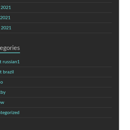
 2021
 2021
l 2021
egories
t russian1
 brazil
no
xby
ew
tegorized