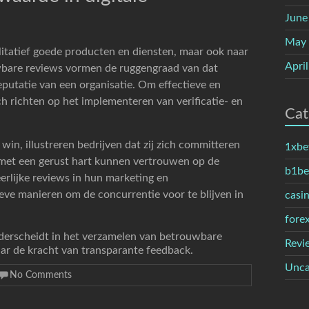
June
May
itatief goede producten en diensten, maar ook naar
Apri
wbare reviews vormen de ruggengraad van dat
putatie van een organisatie. Om effectieve en
h richten op het implementeren van verificatie- en
Cat
win, illustreren bedrijven dat zij zich committeren
1xbe
et een gerust hart kunnen vertrouwen op de
b1bet
erlijke reviews in hun marketing en
ieve manieren om de concurrentie voor te blijven in
casi
fore
derscheidt in het verzamelen van betrouwbare
Revi
aar de kracht van transparante feedback.
Unca
No Comments