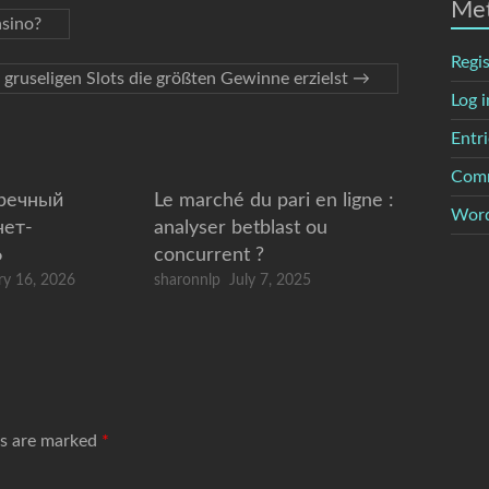
Me
asino?
Regis
ruseligen Slots die größten Gewinne erzielst
→
Log i
Entri
Comm
пречный
Le marché du pari en ligne :
Word
нет-
analyser betblast ou
6
concurrent ?
ry 16, 2026
sharonnlp
July 7, 2025
ds are marked
*