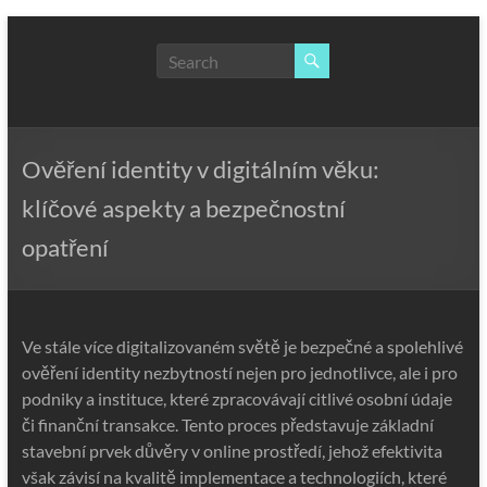
Skip
to
NLP,
content
Hypnotherapy
and
Time
Line
Ověření identity v digitálním věku:
Therapy
klíčové aspekty a bezpečnostní
Techniques
to
opatření
effect
immediate
change
Ve stále více digitalizovaném světě je bezpečné a spolehlivé
ověření identity nezbytností nejen pro jednotlivce, ale i pro
podniky a instituce, které zpracovávají citlivé osobní údaje
či finanční transakce. Tento proces představuje základní
stavební prvek důvěry v online prostředí, jehož efektivita
však závisí na kvalitě implementace a technologiích, které