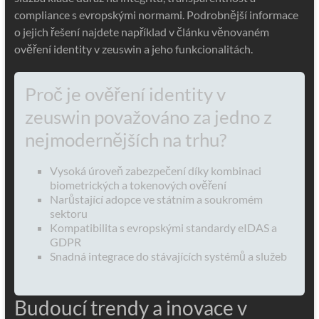
compliance s evropskými normami. Podrobnější informace
o jejich řešení najdete například v článku věnovaném
ověření identity v zeuswin a jeho funkcionalitách.
Proč je ověření identity v
zeuswin považováno za jedno z
nejmodernějších na trhu?
Vysoká úroveň zabezpečení díky kombinaci
biometrických a tokenových ověření
Narůstající adopce ve státním a soukromém
sektoru
Kompatibilita s evropskými standardy eIDAS a
GDPR
Snadná integrace do stávajících systémů a služeb
Budoucí trendy a inovace v