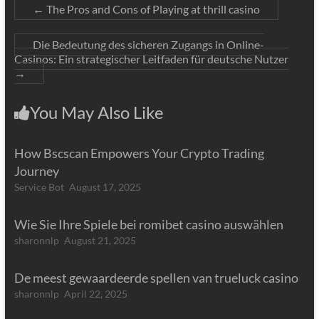
←
The Pros and Cons of Playing at thrill casino
Die Bedeutung des sicheren Zugangs in Online-
Casinos: Ein strategischer Leitfaden für deutsche Nutzer
→
You May Also Like
How Bscscan Empowers Your Crypto Trading
Journey
Service Bot
August 17, 2025
Wie Sie Ihre Spiele bei romibet casino auswählen
sharonnlp
August 21, 2025
De meest gewaardeerde spellen van trueluck casino
sharonnlp
April 22, 2025