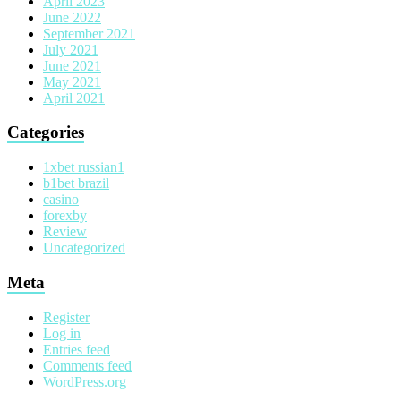
April 2023
June 2022
September 2021
July 2021
June 2021
May 2021
April 2021
Categories
1xbet russian1
b1bet brazil
casino
forexby
Review
Uncategorized
Meta
Register
Log in
Entries feed
Comments feed
WordPress.org