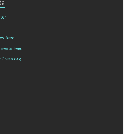
ta
ter
n
es feed
ents feed
Press.org