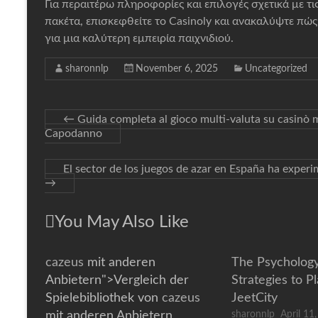
Για περαιτέρω πληροφορίες και επιλογές σχετικά με τ
πακέτα, επισκεφθείτε το Casinoly και ανακαλύψτε πώ
για μια καλύτερη εμπειρία παιχνιδιού.
sharonnlp
November 6, 2025
Uncategorized
←
Guida completa al gioco multi‑valuta su casinò m
Capodanno
El sector de los juegos de azar en España ha exper
→
You May Also Like
cazeus
mit anderen
The Psychology
Anbietern">Vergleich der
Strategies to P
Spielebibliothek von
cazeus
JeetCity
mit anderen Anbietern
sharonnlp
April 11