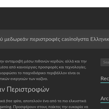
ύ μεδωρεάν περιστροφές casinolyστα Ελληνικ
 την ανταμοιβή μέσω πιθανών κερδών, αλλά και την
 μέσα από καινούργιες προσφορές και τεχνολογίες.
ορφώσει το παιχνιδιάρικο περιβάλλον είναι οι
Re
τικών ενεργειών των καζίνο.
εάν Περιστροφών
Arc
λικά
free spins
, αποτελούν ένα από τα πιο ελκυστικά
 gaming. Προσφέρουν στους παίκτες την ευκαιρία να