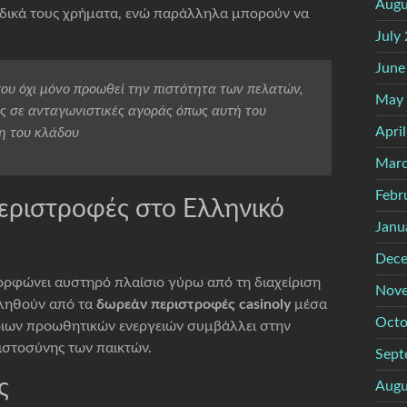
Augu
ν δικά τους χρήματα, ενώ παράλληλα μπορούν να
July
June
ου όχι μόνο προωθεί την πιστότητα των πελατών,
May
ς σε ανταγωνιστικές αγοράς όπως αυτή του
Apri
ση του κλάδου
Marc
Febr
εριστροφές στο Ελληνικό
Janu
Dece
ορφώνει αυστηρό πλαίσιο γύρω από τη διαχείριση
Nove
εληθούν από τα
δωρεάν περιστροφές casinoly
μέσα
Octo
οιων προωθητικών ενεργειών συμβάλλει στην
πιστοσύνης των παικτών.
Sept
ς
Augu