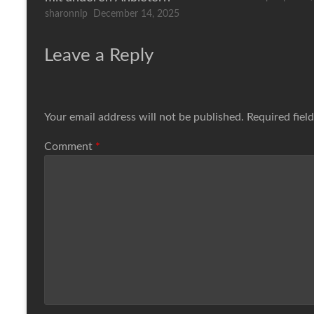
sharonnlp
December 14, 2025
Leave a Reply
Your email address will not be published.
Required fiel
Comment
*