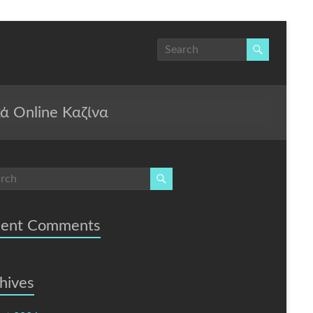
ά Online Καζίνα
cent Comments
hives